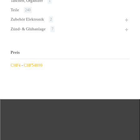
Taschen, Organizer
1
Teile
240
Zubehör Elektronik
2
Zünd- & Glühanlage
7
Preis
CHF
4
-
CHF
54890