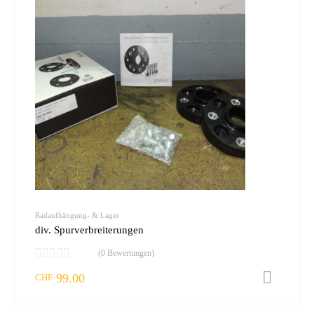
Radaufhängung- & Lager
div. Spurverbreiterungen
(0 Bewertungen)
99.00
I
CHF