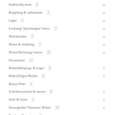
Kraftstoffsystem
9
Kupplung & -anbauteile
2
Lager
3
Lenkung/ Spurstangen/ Servo
5
Merchandise
5
Motor & -kühlung
7
Motor/Dichtung/-sensor
13
Occasionen
17
Radaufhängung- & Lager
4
Räder/Felgen/Reifen
4
Repair Parts
2
Scheibenwischer & -motor
8
Seile & Gurte
1
Steuergeräte/ Sensoren/ Relais
52