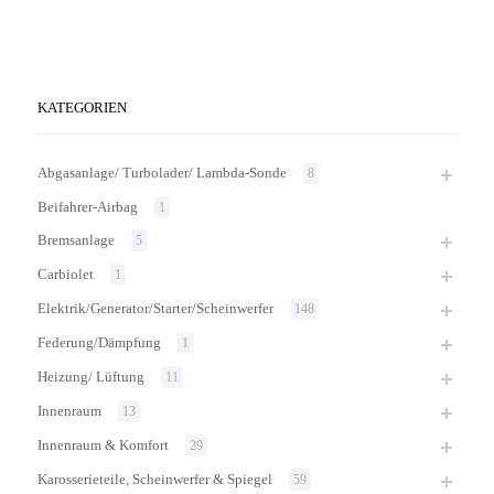
KATEGORIEN
Abgasanlage/ Turbolader/ Lambda-Sonde
8
Beifahrer-Airbag
1
Bremsanlage
5
Carbiolet
1
Elektrik/Generator/Starter/Scheinwerfer
148
Federung/Dämpfung
1
Heizung/ Lüftung
11
Innenraum
13
Innenraum & Komfort
29
Karosserieteile, Scheinwerfer & Spiegel
59