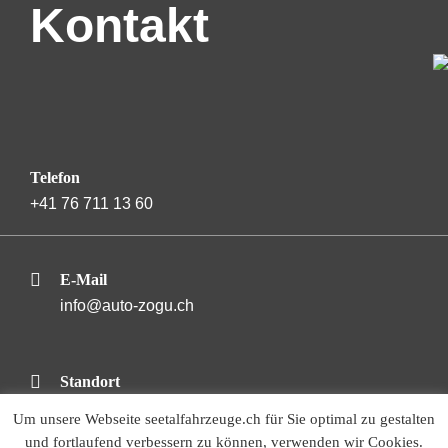
Kontakt
Telefon
+41 76 711 13 60
E-Mail
info@auto-zogu.ch
Standort
Guggibadstrasse 9, 6288 Schongau
Um unsere Webseite seetalfahrzeuge.ch für Sie optimal zu gestalten
Standort auf Google Maps öffnen
und fortlaufend verbessern zu können, verwenden wir Cookies.