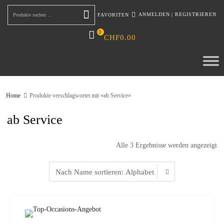
ANMELDEN
|
REGISTRIEREN
FAVORITEN
Suchen
0
CHF
0.00
Home
Produkte verschlagwortet mit «ab Service»
ab Service
Alle 3 Ergebnisse werden angezeigt
zur W