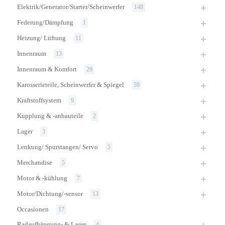
Elektrik/Generator/Starter/Scheinwerfer
148
Federung/Dämpfung
1
Heizung/ Lüftung
11
Innenraum
13
Innenraum & Komfort
29
Karosserieteile, Scheinwerfer & Spiegel
59
Kraftstoffsystem
9
Kupplung & -anbauteile
2
Lager
3
Lenkung/ Spurstangen/ Servo
5
Merchandise
5
Motor & -kühlung
7
Motor/Dichtung/-sensor
13
Occasionen
17
Radaufhängung- & Lager
4