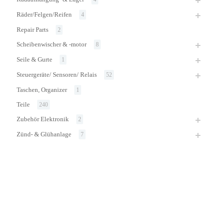
Räder/Felgen/Reifen
4
Repair Parts
2
Scheibenwischer & -motor
8
Seile & Gurte
1
Steuergeräte/ Sensoren/ Relais
52
Taschen, Organizer
1
Teile
240
Zubehör Elektronik
2
Zünd- & Glühanlage
7