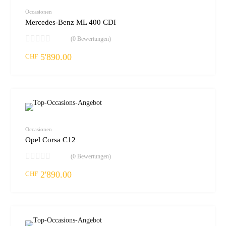
vergleic
Occasionen
Mercedes-Benz ML 400 CDI
(0 Bewertungen)
5'890.00
CHF
zur W
vergleic
Occasionen
Opel Corsa C12
(0 Bewertungen)
2'890.00
CHF
zur W