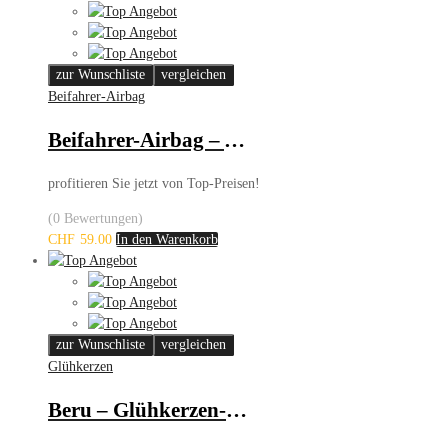
zur Wunschliste
vergleichen
Beifahrer-Airbag
Beifahrer-Airbag – Audi/VW
profitieren Sie jetzt von Top-Preisen!
(0 Bewertungen)
CHF
59.00
In den Warenkorb
zur Wunschliste
vergleichen
Glühkerzen
Beru – Glühkerzen-Set – Audi, Seat, Skoda, VW