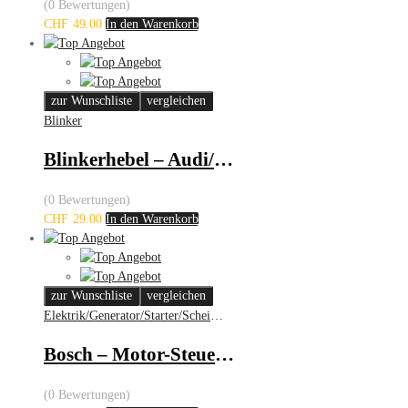
(0 Bewertungen)
CHF
49.00
In den Warenkorb
zur Wunschliste
vergleichen
Blinker
Blinkerhebel – Audi/Seat/Skoda/VW
(0 Bewertungen)
CHF
29.00
In den Warenkorb
zur Wunschliste
vergleichen
Elektrik/Generator/Starter/Scheinwerfer
Bosch – Motor-Steuergerät – Audi
(0 Bewertungen)