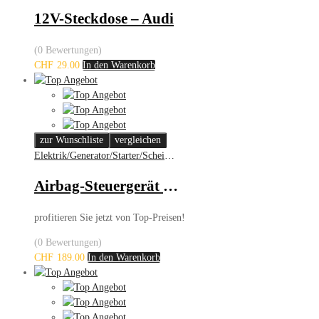
12V-Steckdose – Audi
(0 Bewertungen)
CHF
29.00
In den Warenkorb
zur Wunschliste
vergleichen
Elektrik/Generator/Starter/Scheinwerfer
Airbag-Steuergerät – Audi A6
profitieren Sie jetzt von Top-Preisen!
(0 Bewertungen)
CHF
189.00
In den Warenkorb