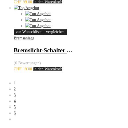
CHF
99.00
In den Warenkorb
zur Wunschliste
vergleichen
Bremsanlage
Bremslicht-Schalter – Audi, Ford, Seat, Skoda, VW
(0 Bewertungen)
CHF
19.00
In den Warenkorb
1
2
3
4
5
6