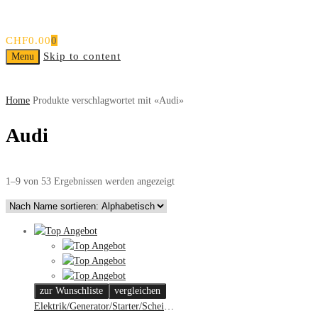
(X)
CHF
0.00
0
Skip to content
Menu
Start
Firma
Aktuelles
Services
Fah
Home
Produkte verschlagwortet mit «Audi»
Audi
1–9 von 53 Ergebnissen werden angezeigt
zur Wunschliste
vergleichen
Elektrik/Generator/Starter/Scheinwerfer