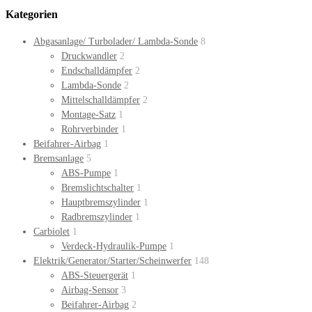
Kategorien
Abgasanlage/ Turbolader/ Lambda-Sonde
8
Druckwandler
2
Endschalldämpfer
2
Lambda-Sonde
2
Mittelschalldämpfer
2
Montage-Satz
1
Rohrverbinder
1
Beifahrer-Airbag
1
Bremsanlage
5
ABS-Pumpe
1
Bremslichtschalter
1
Hauptbremszylinder
1
Radbremszylinder
1
Carbiolet
1
Verdeck-Hydraulik-Pumpe
1
Elektrik/Generator/Starter/Scheinwerfer
148
ABS-Steuergerät
1
Airbag-Sensor
3
Beifahrer-Airbag
2