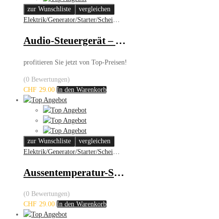
zur Wunschliste
vergleichen
Elektrik/Generator/Starter/Scheinwerfer
Audio-Steuergerät – Audi, BMW, Mercedes-Benz, Opel
profitieren Sie jetzt von Top-Preisen!
(0 Bewertungen)
CHF
29.00
In den Warenkorb
zur Wunschliste
vergleichen
Elektrik/Generator/Starter/Scheinwerfer
Aussentemperatur-Sensor – Audi, Seat, Skoda, VW
(0 Bewertungen)
CHF
29.00
In den Warenkorb