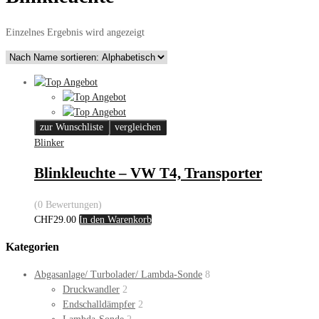
Einzelnes Ergebnis wird angezeigt
zur Wunschliste
vergleichen
Blinker
Blinkleuchte – VW T4, Transporter
(0 Bewertungen)
CHF
29.00
In den Warenkorb
Kategorien
Abgasanlage/ Turbolader/ Lambda-Sonde
8
Druckwandler
2
Endschalldämpfer
2