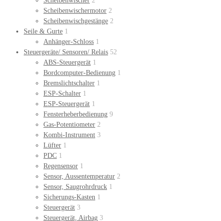
Scheibenwischer
2
Scheibenwischermotor
2
Scheibenwischgestänge
2
Seile & Gurte
1
Anhänger-Schloss
1
Steuergeräte/ Sensoren/ Relais
52
ABS-Steuergerät
1
Bordcomputer-Bedienung
1
Bremslichtschalter
1
ESP-Schalter
1
ESP-Steuergerät
1
Fensterheberbedienung
9
Gas-Potentiometer
2
Kombi-Instrument
3
Lüfter
1
PDC
1
Regensensor
1
Sensor, Aussentemperatur
2
Sensor, Saugrohrdruck
1
Sicherungs-Kasten
1
Steuergerät
3
Steuergerät, Airbag
3