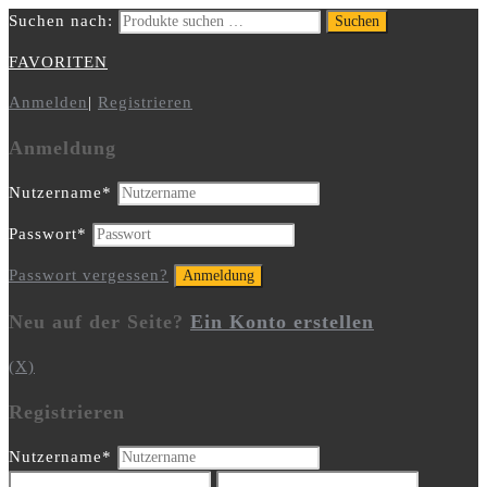
Suchen nach:
Suchen
FAVORITEN
Anmelden
|
Registrieren
Anmeldung
Nutzername
*
Passwort
*
Passwort vergessen?
Neu auf der Seite?
Ein Konto erstellen
(X)
Registrieren
Nutzername
*