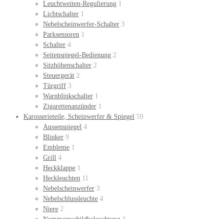
Leuchtweiten-Regulierung
1
Lichtschalter
1
Nebelscheinwerfer-Schalter
3
Parksensoren
1
Schalter
4
Seitenspiegel-Bedienung
2
Sitzhöhenschalter
2
Steuergerät
2
Türgriff
3
Warnblinkschalter
1
Zigarettenanzünder
1
Karosserieteile, Scheinwerfer & Spiegel
59
Aussenspiegel
4
Blinker
9
Embleme
1
Grill
4
Heckklappe
1
Heckleuchten
11
Nebelscheinwerfer
3
Nebelschlussleuchte
4
Niere
2