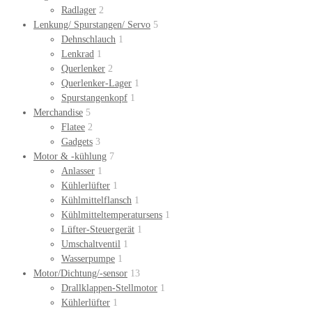
Radlager
2
Lenkung/ Spurstangen/ Servo
5
Dehnschlauch
1
Lenkrad
1
Querlenker
2
Querlenker-Lager
1
Spurstangenkopf
1
Merchandise
5
Flatee
2
Gadgets
3
Motor & -kühlung
7
Anlasser
1
Kühlerlüfter
1
Kühlmittelflansch
1
Kühlmitteltemperatursens
1
Lüfter-Steuergerät
1
Umschaltventil
1
Wasserpumpe
1
Motor/Dichtung/-sensor
13
Drallklappen-Stellmotor
1
Kühlerlüfter
1