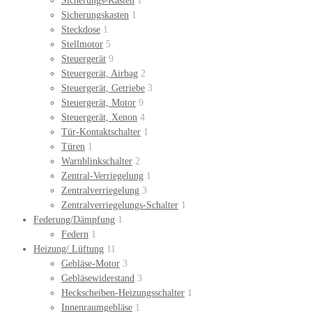
Sicherungs-Kasten
1
Sicherungskasten
1
Steckdose
1
Stellmotor
5
Steuergerät
9
Steuergerät, Airbag
2
Steuergerät, Getriebe
3
Steuergerät, Motor
9
Steuergerät, Xenon
4
Tür-Kontaktschalter
1
Türen
1
Warnblinkschalter
2
Zentral-Verriegelung
1
Zentralverriegelung
3
Zentralverriegelungs-Schalter
1
Federung/Dämpfung
1
Federn
1
Heizung/ Lüftung
11
Gebläse-Motor
3
Gebläsewiderstand
3
Heckscheiben-Heizungsschalter
1
Innenraumgebläse
1