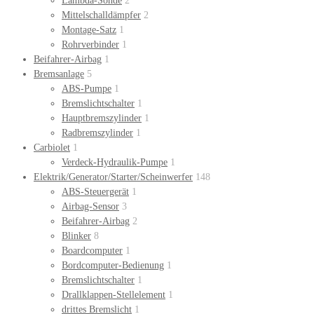
Lambda-Sonde
2
Mittelschalldämpfer
2
Montage-Satz
1
Rohrverbinder
1
Beifahrer-Airbag
1
Bremsanlage
5
ABS-Pumpe
1
Bremslichtschalter
1
Hauptbremszylinder
1
Radbremszylinder
1
Carbiolet
1
Verdeck-Hydraulik-Pumpe
1
Elektrik/Generator/Starter/Scheinwerfer
148
ABS-Steuergerät
1
Airbag-Sensor
3
Beifahrer-Airbag
2
Blinker
8
Boardcomputer
1
Bordcomputer-Bedienung
1
Bremslichtschalter
1
Drallklappen-Stellelement
1
drittes Bremslicht
1