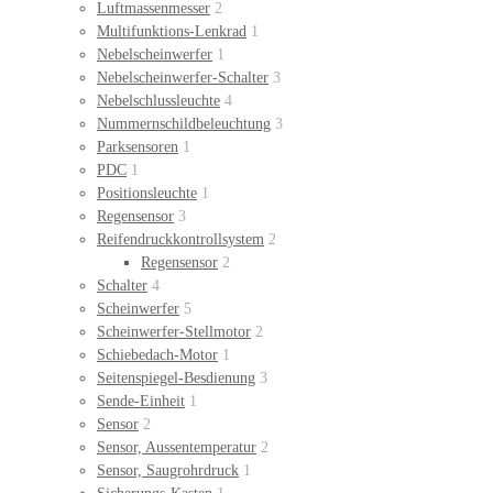
Luftmassenmesser
2
Multifunktions-Lenkrad
1
Nebelscheinwerfer
1
Nebelscheinwerfer-Schalter
3
Nebelschlussleuchte
4
Nummernschildbeleuchtung
3
Parksensoren
1
PDC
1
Positionsleuchte
1
Regensensor
3
Reifendruckkontrollsystem
2
Regensensor
2
Schalter
4
Scheinwerfer
5
Scheinwerfer-Stellmotor
2
Schiebedach-Motor
1
Seitenspiegel-Besdienung
3
Sende-Einheit
1
Sensor
2
Sensor, Aussentemperatur
2
Sensor, Saugrohrdruck
1