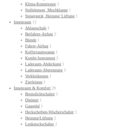
Klima-Kompressor
1
Stellelement, Mischklappe
1
Steuergerät, Heizung/ Lüftung
1
Innenraum
13
Ablageschale
1
Beifahrer-Airbag
2
Blende
1
Fahrer-Airbag
1
Kofferraumwanne
1
Kombi-Instrument
2
Laderaum-Abdeckung
1
Laderaum-Abgrenzung
3
Verkleidungen
1
Zierleisten
1
Innenraum & Komfort
29
Bremslichtschalter
1
Dimmer
1
Gaspedal
1
Heckscheiben-Wischerschalter
1
Heizung/Lüftung
2
Lenkstockschalter
2