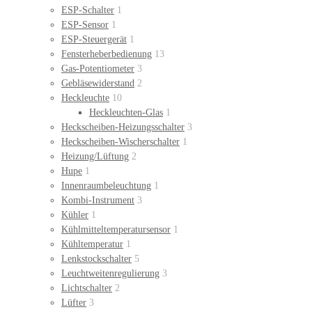
ESP-Schalter
1
ESP-Sensor
1
ESP-Steuergerät
1
Fensterheberbedienung
13
Gas-Potentiometer
3
Gebläsewiderstand
2
Heckleuchte
10
Heckleuchten-Glas
1
Heckscheiben-Heizungsschalter
3
Heckscheiben-Wischerschalter
1
Heizung/Lüftung
2
Hupe
1
Innenraumbeleuchtung
1
Kombi-Instrument
3
Kühler
1
Kühlmitteltemperatursensor
1
Kühltemperatur
1
Lenkstockschalter
5
Leuchtweitenregulierung
3
Lichtschalter
2
Lüfter
3