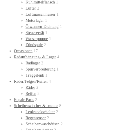
Kühlmittelflansch
1
Lüfter
2
Luftmassenmesser
1
Motorlager
1
Ölwannen-Dichtung
1
Steuergerät
1
Wasserpumpe
1
Zündspule
2
Occasionen
17
Radaufhängung- & Lager
4
Radlager
2
Spurverbreiterung
1
Traggelenk
1
Räder/Felgen/Reifen
4
Räder
2
Reifen
2
Repair Parts
2
Scheibenwischer & -motor
8
Lenkstockschalter
2
Regensensor
2
Scheibenwaschdüsen
2