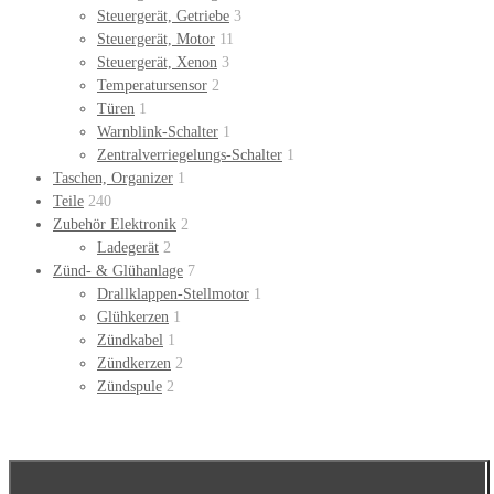
Steuergerät, Getriebe
3
Steuergerät, Motor
11
Steuergerät, Xenon
3
Temperatursensor
2
Türen
1
Warnblink-Schalter
1
Zentralverriegelungs-Schalter
1
Taschen, Organizer
1
Teile
240
Zubehör Elektronik
2
Ladegerät
2
Zünd- & Glühanlage
7
Drallklappen-Stellmotor
1
Glühkerzen
1
Zündkabel
1
Zündkerzen
2
Zündspule
2