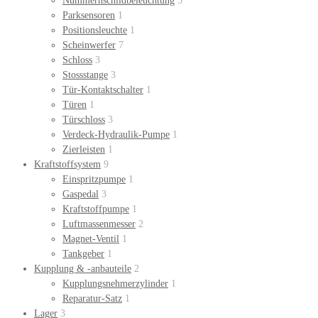
Nummernschildbeleuchtung
3
Parksensoren
1
Positionsleuchte
1
Scheinwerfer
7
Schloss
3
Stossstange
3
Tür-Kontaktschalter
1
Türen
1
Türschloss
3
Verdeck-Hydraulik-Pumpe
1
Zierleisten
1
Kraftstoffsystem
9
Einspritzpumpe
1
Gaspedal
3
Kraftstoffpumpe
1
Luftmassenmesser
2
Magnet-Ventil
1
Tankgeber
1
Kupplung & -anbauteile
2
Kupplungsnehmerzylinder
1
Reparatur-Satz
1
Lager
3