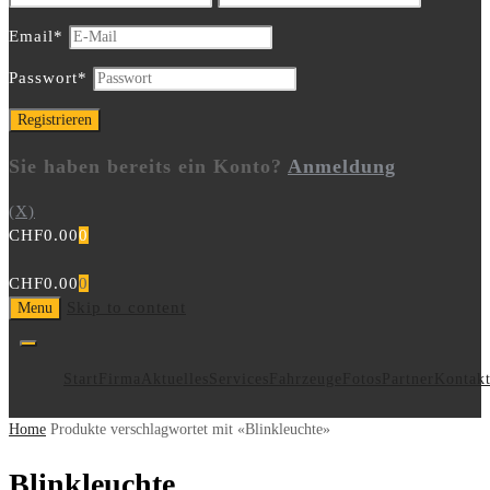
Email
*
Passwort
*
Sie haben bereits ein Konto?
Anmeldung
(X)
CHF
0.00
0
CHF
0.00
0
Skip to content
Menu
Start
Firma
Aktuelles
Services
Fahrzeuge
Fotos
Partner
Kontak
Home
Produkte verschlagwortet mit «Blinkleuchte»
Blinkleuchte