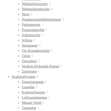
Nebelscheinwerfer
3
Nebelschlussleuchte
4
Niere
2
Nummernschildbeleuchtung
3
Parksensoren
1
Positionsleuchte
1
Scheinwerfer
7
Schloss
3
Stossstange
3
Tür-Kontaktschalter
1
Türen
1
Türschloss
3
Verdeck-Hydraulik-Pumpe
1
Zierleisten
1
Kraftstoffsystem
9
Einspritzpumpe
1
Gaspedal
3
Kraftstoffpumpe
1
Luftmassenmesser
2
Magnet-Ventil
1
Tankgeber
1