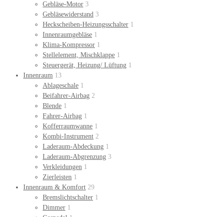
Gebläse-Motor
3
Gebläsewiderstand
3
Heckscheiben-Heizungsschalter
1
Innenraumgebläse
1
Klima-Kompressor
1
Stellelement, Mischklappe
1
Steuergerät, Heizung/ Lüftung
1
Innenraum
13
Ablageschale
1
Beifahrer-Airbag
2
Blende
1
Fahrer-Airbag
1
Kofferraumwanne
1
Kombi-Instrument
2
Laderaum-Abdeckung
1
Laderaum-Abgrenzung
3
Verkleidungen
1
Zierleisten
1
Innenraum & Komfort
29
Bremslichtschalter
1
Dimmer
1