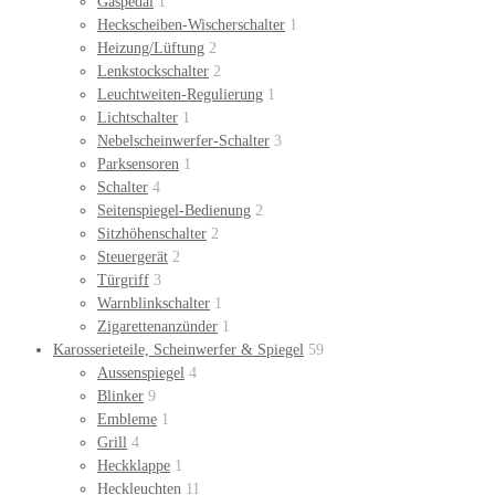
Gaspedal
1
Heckscheiben-Wischerschalter
1
Heizung/Lüftung
2
Lenkstockschalter
2
Leuchtweiten-Regulierung
1
Lichtschalter
1
Nebelscheinwerfer-Schalter
3
Parksensoren
1
Schalter
4
Seitenspiegel-Bedienung
2
Sitzhöhenschalter
2
Steuergerät
2
Türgriff
3
Warnblinkschalter
1
Zigarettenanzünder
1
Karosserieteile, Scheinwerfer & Spiegel
59
Aussenspiegel
4
Blinker
9
Embleme
1
Grill
4
Heckklappe
1
Heckleuchten
11