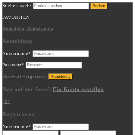
Suchen nach:
Suchen
FAVORITEN
Anmelden
|
Registrieren
Anmeldung
Nutzername
*
Passwort
*
Passwort vergessen?
Neu auf der Seite?
Ein Konto erstellen
(X)
Registrieren
Nutzername
*