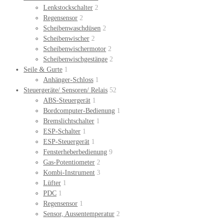
Lenkstockschalter
2
Regensensor
2
Scheibenwaschdüsen
2
Scheibenwischer
2
Scheibenwischermotor
2
Scheibenwischgestänge
2
Seile & Gurte
1
Anhänger-Schloss
1
Steuergeräte/ Sensoren/ Relais
52
ABS-Steuergerät
1
Bordcomputer-Bedienung
1
Bremslichtschalter
1
ESP-Schalter
1
ESP-Steuergerät
1
Fensterheberbedienung
9
Gas-Potentiometer
2
Kombi-Instrument
3
Lüfter
1
PDC
1
Regensensor
1
Sensor, Aussentemperatur
2