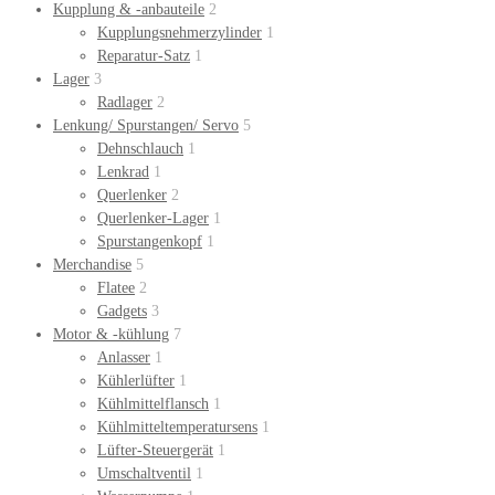
Kupplung & -anbauteile
2
Kupplungsnehmerzylinder
1
Reparatur-Satz
1
Lager
3
Radlager
2
Lenkung/ Spurstangen/ Servo
5
Dehnschlauch
1
Lenkrad
1
Querlenker
2
Querlenker-Lager
1
Spurstangenkopf
1
Merchandise
5
Flatee
2
Gadgets
3
Motor & -kühlung
7
Anlasser
1
Kühlerlüfter
1
Kühlmittelflansch
1
Kühlmitteltemperatursens
1
Lüfter-Steuergerät
1
Umschaltventil
1