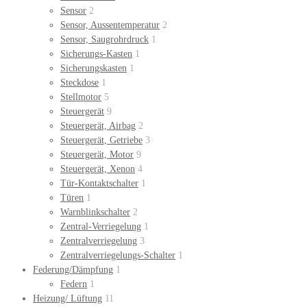
Sensor
2
Sensor, Aussentemperatur
2
Sensor, Saugrohrdruck
1
Sicherungs-Kasten
1
Sicherungskasten
1
Steckdose
1
Stellmotor
5
Steuergerät
9
Steuergerät, Airbag
2
Steuergerät, Getriebe
3
Steuergerät, Motor
9
Steuergerät, Xenon
4
Tür-Kontaktschalter
1
Türen
1
Warnblinkschalter
2
Zentral-Verriegelung
1
Zentralverriegelung
3
Zentralverriegelungs-Schalter
1
Federung/Dämpfung
1
Federn
1
Heizung/ Lüftung
11