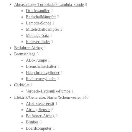
Abgasanlage/ Turbolader/ Lambda-Sonde
8
Druckwandler
2
Endschalldämpfer
2
Lambda-Sonde
2
Mittelschalldämpfer
2
Montage-Satz
1
Rohrverbinder
1
Beifahrer-Airbag
1
Bremsanlage
5
ABS-Pumpe
1
Bremslichtschalter
1
Hauptbremszylinder
1
Radbremszylinder
1
Carbiolet
1
Verdeck-Hydraulik-Pumpe
1
Elektrik/Generator/Starter/Scheinwerfer
148
ABS-Steuergerät
1
Airbag-Sensor
3
Beifahrer-Airbag
2
Blinker
8
Boardcomputer
1