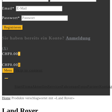
Email
*
Passwort
*
Sie haben bereits ein Konto?
Anmeldung
(X)
CHF
0.00
0
CHF
0.00
0
Skip to content
Menu
Start
Firma
Aktuelles
Services
Fahrzeuge
Fotos
Partner
Kontak
Home
Produkte verschlagwortet mit «Land Rover»
Land Rover