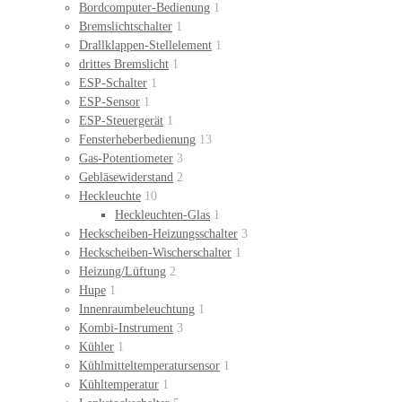
Bordcomputer-Bedienung
1
Bremslichtschalter
1
Drallklappen-Stellelement
1
drittes Bremslicht
1
ESP-Schalter
1
ESP-Sensor
1
ESP-Steuergerät
1
Fensterheberbedienung
13
Gas-Potentiometer
3
Gebläsewiderstand
2
Heckleuchte
10
Heckleuchten-Glas
1
Heckscheiben-Heizungsschalter
3
Heckscheiben-Wischerschalter
1
Heizung/Lüftung
2
Hupe
1
Innenraumbeleuchtung
1
Kombi-Instrument
3
Kühler
1
Kühlmitteltemperatursensor
1
Kühltemperatur
1