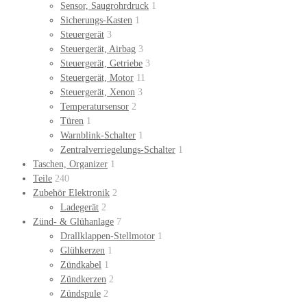
Sensor, Saugrohrdruck
1
Sicherungs-Kasten
1
Steuergerät
3
Steuergerät, Airbag
3
Steuergerät, Getriebe
3
Steuergerät, Motor
11
Steuergerät, Xenon
3
Temperatursensor
2
Türen
1
Warnblink-Schalter
1
Zentralverriegelungs-Schalter
1
Taschen, Organizer
1
Teile
240
Zubehör Elektronik
2
Ladegerät
2
Zünd- & Glühanlage
7
Drallklappen-Stellmotor
1
Glühkerzen
1
Zündkabel
1
Zündkerzen
2
Zündspule
2