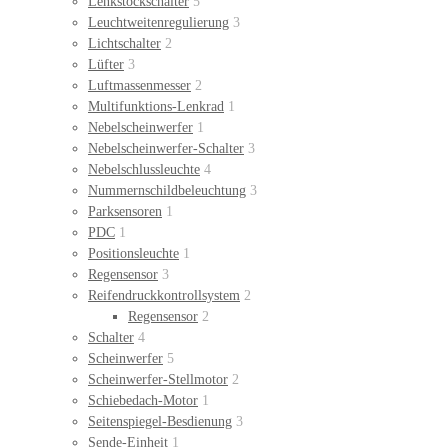
Lenkstockschalter
5
Leuchtweitenregulierung
3
Lichtschalter
2
Lüfter
3
Luftmassenmesser
2
Multifunktions-Lenkrad
1
Nebelscheinwerfer
1
Nebelscheinwerfer-Schalter
3
Nebelschlussleuchte
4
Nummernschildbeleuchtung
3
Parksensoren
1
PDC
1
Positionsleuchte
1
Regensensor
3
Reifendruckkontrollsystem
2
Regensensor
2
Schalter
4
Scheinwerfer
5
Scheinwerfer-Stellmotor
2
Schiebedach-Motor
1
Seitenspiegel-Besdienung
3
Sende-Einheit
1