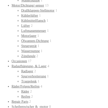
Wasserpumpe
1
Motor/Dichtung/-sensor
13
Drallklappen-Stellmotor
1
Kühlerlüfter
1
Kühlmittelflansch
1
Lüfter
2
Luftmassenmesser
1
Motorlager
1
Ölwannen-Dichtung
1
Steuergerät
1
Wasserpumpe
1
Zündspule
2
Occasionen
17
Radaufhängung- & Lager
4
Radlager
2
Spurverbreiterung
1
Traggelenk
1
Räder/Felgen/Reifen
4
Räder
2
Reifen
2
Repair Parts
2
Scheibenwischer & -motor
8