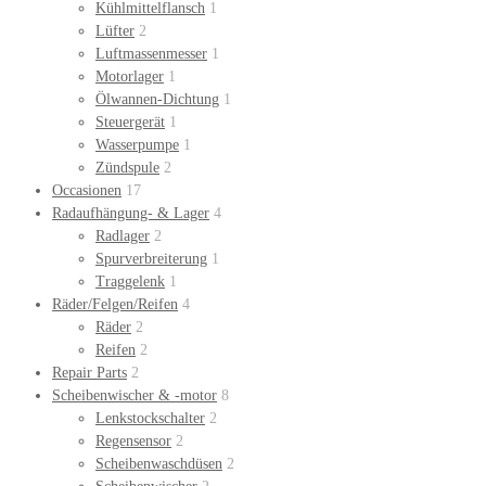
Kühlmittelflansch
1
Lüfter
2
Luftmassenmesser
1
Motorlager
1
Ölwannen-Dichtung
1
Steuergerät
1
Wasserpumpe
1
Zündspule
2
Occasionen
17
Radaufhängung- & Lager
4
Radlager
2
Spurverbreiterung
1
Traggelenk
1
Räder/Felgen/Reifen
4
Räder
2
Reifen
2
Repair Parts
2
Scheibenwischer & -motor
8
Lenkstockschalter
2
Regensensor
2
Scheibenwaschdüsen
2