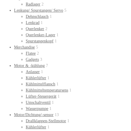
Radlager
2
Lenkung/ Spurstangen/ Servo
5
Dehnschlauch
1
Lenkrad
1
Querlenker
2
Querlenker-Lager
1
Spurstangenkopf
1
Merchandise
5
Flatee
2
Gadgets
3
Motor & -kühlung
7
Anlasser
1
Kühlerlüfter
1
Kühlmittelflansch
1
Kühlmitteltemperatursens
1
Lüfter-Steuergerät
1
Umschaltventil
1
Wasserpumpe
1
Motor/Dichtung/-sensor
13
Drallklappen-Stellmotor
1
Kühlerlüfter
1