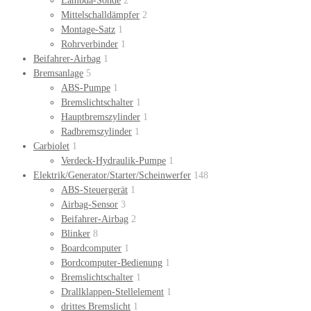
Lambda-Sonde
2
Mittelschalldämpfer
2
Montage-Satz
1
Rohrverbinder
1
Beifahrer-Airbag
1
Bremsanlage
5
ABS-Pumpe
1
Bremslichtschalter
1
Hauptbremszylinder
1
Radbremszylinder
1
Carbiolet
1
Verdeck-Hydraulik-Pumpe
1
Elektrik/Generator/Starter/Scheinwerfer
148
ABS-Steuergerät
1
Airbag-Sensor
3
Beifahrer-Airbag
2
Blinker
8
Boardcomputer
1
Bordcomputer-Bedienung
1
Bremslichtschalter
1
Drallklappen-Stellelement
1
drittes Bremslicht
1