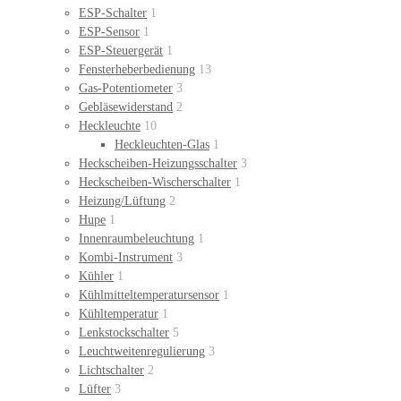
ESP-Schalter
1
ESP-Sensor
1
ESP-Steuergerät
1
Fensterheberbedienung
13
Gas-Potentiometer
3
Gebläsewiderstand
2
Heckleuchte
10
Heckleuchten-Glas
1
Heckscheiben-Heizungsschalter
3
Heckscheiben-Wischerschalter
1
Heizung/Lüftung
2
Hupe
1
Innenraumbeleuchtung
1
Kombi-Instrument
3
Kühler
1
Kühlmitteltemperatursensor
1
Kühltemperatur
1
Lenkstockschalter
5
Leuchtweitenregulierung
3
Lichtschalter
2
Lüfter
3