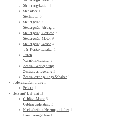
Sicherungs-Kasten
1
Sicherungskasten
1
Steckdose
1
Stellmotor
5
Steuergerät
9
Steuergerät, Airbag
2
Steuergerät, Getriebe
3
Steuergerät, Motor
9
Steuergerät, Xenon
4
Tür-Kontaktschalter
1
Türen
1
Warnblinkschalter
2
Zentral-Verriegelung
1
Zentralverriegelung
3
Zentralverriegelungs-Schalter
1
Federung/Dämpfung
1
Federn
1
Heizung/ Lüftung
11
Gebläse-Motor
3
Gebläsewiderstand
3
Heckscheiben-Heizungsschalter
1
Innenraumgebläse
1