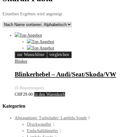
Einzelnes Ergebnis wird angezeigt
zur Wunschliste
vergleichen
Blinker
Blinkerhebel – Audi/Seat/Skoda/VW
(0 Bewertungen)
CHF
29.00
In den Warenkorb
Kategorien
Abgasanlage/ Turbolader/ Lambda-Sonde
8
Druckwandler
2
Endschalldämpfer
2