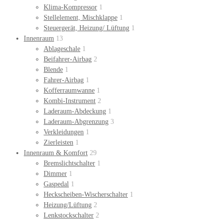
Klima-Kompressor
1
Stellelement, Mischklappe
1
Steuergerät, Heizung/ Lüftung
1
Innenraum
13
Ablageschale
1
Beifahrer-Airbag
2
Blende
1
Fahrer-Airbag
1
Kofferraumwanne
1
Kombi-Instrument
2
Laderaum-Abdeckung
1
Laderaum-Abgrenzung
3
Verkleidungen
1
Zierleisten
1
Innenraum & Komfort
29
Bremslichtschalter
1
Dimmer
1
Gaspedal
1
Heckscheiben-Wischerschalter
1
Heizung/Lüftung
2
Lenkstockschalter
2