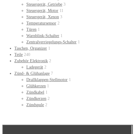
Steuergerät, Getriebe
3
Steuergerät, Motor
11
Steuergerät, Xenon
3
Temperatursensor
2
Türen
1
Warnblink-Schalter
1
Zentralverriegelungs-Schalter
1
Taschen, Organizer
1
Teile
240
Zubehör Elektronik
2
Ladegerät
2
Zünd- & Glühanlage
7
Drallklappen-Stellmotor
1
Glühkerzen
1
Zündkabel
1
Zündkerzen
2
Zündspule
2