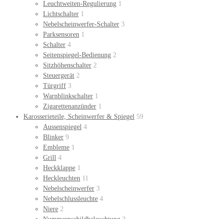
Leuchtweiten-Regulierung
1
Lichtschalter
1
Nebelscheinwerfer-Schalter
3
Parksensoren
1
Schalter
4
Seitenspiegel-Bedienung
2
Sitzhöhenschalter
2
Steuergerät
2
Türgriff
3
Warnblinkschalter
1
Zigarettenanzünder
1
Karosserieteile, Scheinwerfer & Spiegel
59
Aussenspiegel
4
Blinker
9
Embleme
1
Grill
4
Heckklappe
1
Heckleuchten
11
Nebelscheinwerfer
3
Nebelschlussleuchte
4
Niere
2