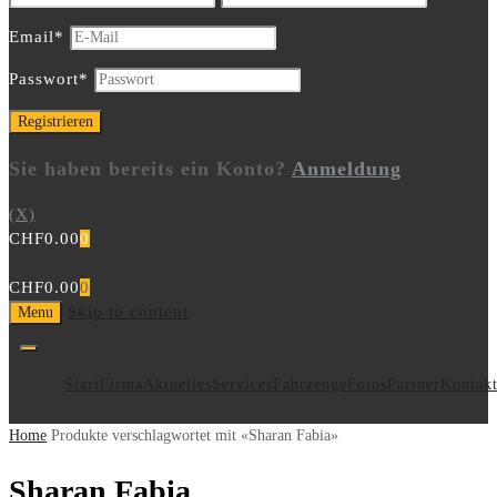
Email
*
Passwort
*
Sie haben bereits ein Konto?
Anmeldung
(X)
CHF
0.00
0
CHF
0.00
0
Skip to content
Menu
Start
Firma
Aktuelles
Services
Fahrzeuge
Fotos
Partner
Kontak
Home
Produkte verschlagwortet mit «Sharan Fabia»
Sharan Fabia