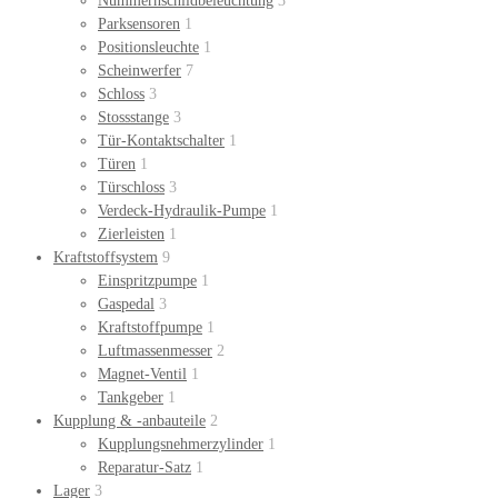
Nummernschildbeleuchtung
3
Parksensoren
1
Positionsleuchte
1
Scheinwerfer
7
Schloss
3
Stossstange
3
Tür-Kontaktschalter
1
Türen
1
Türschloss
3
Verdeck-Hydraulik-Pumpe
1
Zierleisten
1
Kraftstoffsystem
9
Einspritzpumpe
1
Gaspedal
3
Kraftstoffpumpe
1
Luftmassenmesser
2
Magnet-Ventil
1
Tankgeber
1
Kupplung & -anbauteile
2
Kupplungsnehmerzylinder
1
Reparatur-Satz
1
Lager
3