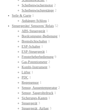
Scheibenwischer
2
Scheibenwischermotor
2
Scheibenwischgestänge
2
Seile & Gurte
1
Anhänger-Schloss
1
Steuergeräte/ Sensoren/ Relais
52
ABS-Steuergerät
1
Bordcomputer-Bedienung
1
Bremslichtschalter
1
ESP-Schalter
1
ESP-Steuergerät
1
Fensterheberbedienung
9
Gas-Potentiometer
2
Kombi-Instrument
3
Lüfter
1
PDC
1
Regensensor
1
Sensor, Aussentemperatur
2
Sensor, Saugrohrdruck
1
Sicherungs-Kasten
1
Steuergerät
3
Steuergerät, Airbag
3