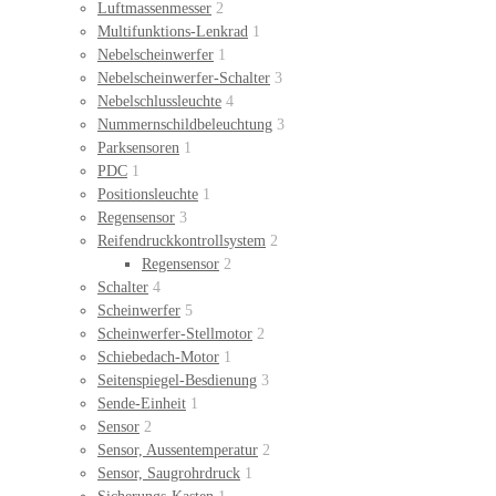
Luftmassenmesser
2
Multifunktions-Lenkrad
1
Nebelscheinwerfer
1
Nebelscheinwerfer-Schalter
3
Nebelschlussleuchte
4
Nummernschildbeleuchtung
3
Parksensoren
1
PDC
1
Positionsleuchte
1
Regensensor
3
Reifendruckkontrollsystem
2
Regensensor
2
Schalter
4
Scheinwerfer
5
Scheinwerfer-Stellmotor
2
Schiebedach-Motor
1
Seitenspiegel-Besdienung
3
Sende-Einheit
1
Sensor
2
Sensor, Aussentemperatur
2
Sensor, Saugrohrdruck
1