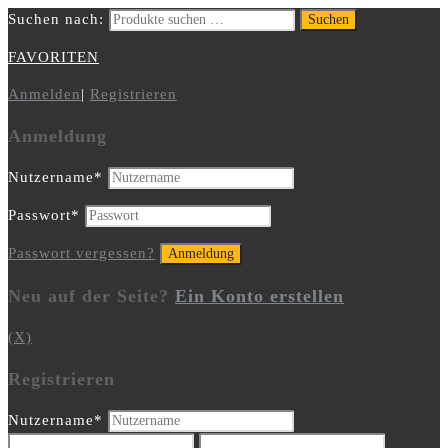
Suchen nach:
Suchen
FAVORITEN
Anmelden
|
Registrieren
Anmeldung
Nutzername
*
Passwort
*
Passwort vergessen?
Neu auf der Seite?
Ein Konto erstellen
(X)
Registrieren
Nutzername
*