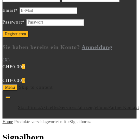
Email
*
Passwort
*
Sie haben bereits ein Konto?
Anmeldung
(X)
CHF
0.00
0
CHF
0.00
0
Skip to content
Menu
Start
Firma
Aktuelles
Services
Fahrzeuge
Fotos
Partner
Kontak
Home
Produkte verschlagwortet mit «Signalhorn»
Signalhorn