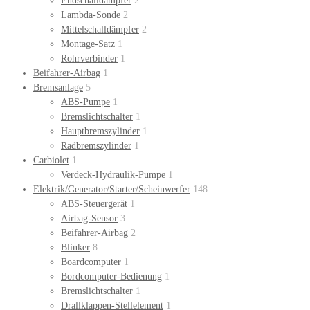
Endschalldämpfer
2
Lambda-Sonde
2
Mittelschalldämpfer
2
Montage-Satz
1
Rohrverbinder
1
Beifahrer-Airbag
1
Bremsanlage
5
ABS-Pumpe
1
Bremslichtschalter
1
Hauptbremszylinder
1
Radbremszylinder
1
Carbiolet
1
Verdeck-Hydraulik-Pumpe
1
Elektrik/Generator/Starter/Scheinwerfer
148
ABS-Steuergerät
1
Airbag-Sensor
3
Beifahrer-Airbag
2
Blinker
8
Boardcomputer
1
Bordcomputer-Bedienung
1
Bremslichtschalter
1
Drallklappen-Stellelement
1