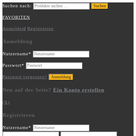
Suchen nach:
Suchen
FAVORITEN
Anmelden
|
Registrieren
Anmeldung
Nutzername
*
Passwort
*
Passwort vergessen?
Neu auf der Seite?
Ein Konto erstellen
(X)
Registrieren
Nutzername
*