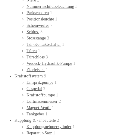
Niere
2
Nummernschildbeleuchtung
3
Parksensoren
1
Positionsleuchte
1
Scheinwerfer
7
Schloss
3
Stossstange
3
Tür-Kontaktschalter
1
Türen
1
Türschloss
3
Verdeck-Hydraulik-Pumpe
1
Zierleisten
1
Kraftstoffsystem
9
Einspritzpumpe
1
Gaspedal
3
Kraftstoffpumpe
1
Luftmassenmesser
2
Magnet-Ventil
1
Tankgeber
1
Kupplung & -anbauteile
2
Kupplungsnehmerzylinder
1
Reparatur-Satz
1