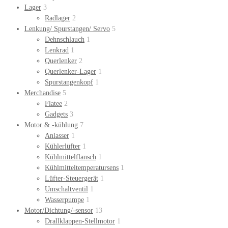
Lager
3
Radlager
2
Lenkung/ Spurstangen/ Servo
5
Dehnschlauch
1
Lenkrad
1
Querlenker
2
Querlenker-Lager
1
Spurstangenkopf
1
Merchandise
5
Flatee
2
Gadgets
3
Motor & -kühlung
7
Anlasser
1
Kühlerlüfter
1
Kühlmittelflansch
1
Kühlmitteltemperatursens
1
Lüfter-Steuergerät
1
Umschaltventil
1
Wasserpumpe
1
Motor/Dichtung/-sensor
13
Drallklappen-Stellmotor
1