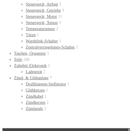
Steuergerät, Airbag
3
Steuergerät, Getriebe
3
Steuergerät, Motor
11
Steuergerät, Xenon
3
Temperatursensor
2
Türen
1
Warnblink-Schalter
1
Zentralverriegelungs-Schalter
1
Taschen, Organizer
1
Teile
240
Zubehör Elektronik
2
Ladegerät
2
Zünd- & Glühanlage
7
Drallklappen-Stellmotor
1
Glühkerzen
1
Zündkabel
1
Zündkerzen
2
Zündspule
2