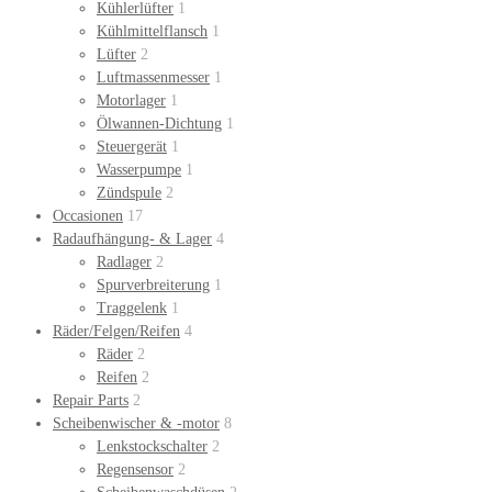
Kühlerlüfter
1
Kühlmittelflansch
1
Lüfter
2
Luftmassenmesser
1
Motorlager
1
Ölwannen-Dichtung
1
Steuergerät
1
Wasserpumpe
1
Zündspule
2
Occasionen
17
Radaufhängung- & Lager
4
Radlager
2
Spurverbreiterung
1
Traggelenk
1
Räder/Felgen/Reifen
4
Räder
2
Reifen
2
Repair Parts
2
Scheibenwischer & -motor
8
Lenkstockschalter
2
Regensensor
2