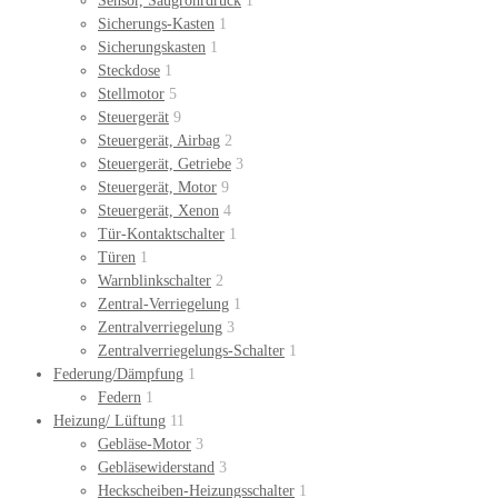
Sensor, Saugrohrdruck
1
Sicherungs-Kasten
1
Sicherungskasten
1
Steckdose
1
Stellmotor
5
Steuergerät
9
Steuergerät, Airbag
2
Steuergerät, Getriebe
3
Steuergerät, Motor
9
Steuergerät, Xenon
4
Tür-Kontaktschalter
1
Türen
1
Warnblinkschalter
2
Zentral-Verriegelung
1
Zentralverriegelung
3
Zentralverriegelungs-Schalter
1
Federung/Dämpfung
1
Federn
1
Heizung/ Lüftung
11
Gebläse-Motor
3
Gebläsewiderstand
3
Heckscheiben-Heizungsschalter
1