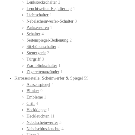
Lenkstockschalter
2
Leuchtweiten-Regulierung
1
Lichtschalter
1
Nebelscheinwerfer-Schalter
3
Parksensoren
1
Schalter
4
Seitenspiegel-Bedienung
2
Sitzhöhenschalter
2
Steuergerät
2
Türgriff
3
Warnblinkschalter
1
Zigarettenanzünder
1
Karosserieteile, Scheinwerfer & Spiegel
59
Aussenspiegel
4
Blinker
9
Embleme
1
Grill
4
Heckklappe
1
Heckleuchten
11
Nebelscheinwerfer
3
Nebelschlussleuchte
4