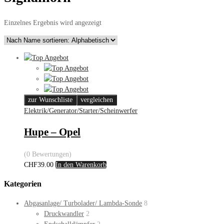
Einzelnes Ergebnis wird angezeigt
zur Wunschliste
vergleichen
Elektrik/Generator/Starter/Scheinwerfer
Hupe – Opel
(0 Bewertungen)
CHF
39.00
In den Warenkorb
Kategorien
Abgasanlage/ Turbolader/ Lambda-Sonde
8
Druckwandler
2