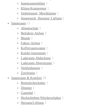
Innenraumgebläse
1
Klima-Kompressor
1
Stellelement, Mischklappe
1
Steuergerät, Heizung/ Lüftung
1
Innenraum
13
Ablageschale
1
Beifahrer-Airbag
2
Blende
1
Fahrer-Airbag
1
Kofferraumwanne
1
Kombi-Instrument
2
Laderaum-Abdeckung
1
Laderaum-Abgrenzung
3
Verkleidungen
1
Zierleisten
1
Innenraum & Komfort
29
Bremslichtschalter
1
Dimmer
1
Gaspedal
1
Heckscheiben-Wischerschalter
1
Heizung/Lüftung
2