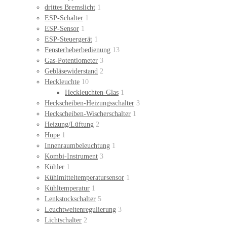
drittes Bremslicht
1
ESP-Schalter
1
ESP-Sensor
1
ESP-Steuergerät
1
Fensterheberbedienung
13
Gas-Potentiometer
3
Gebläsewiderstand
2
Heckleuchte
10
Heckleuchten-Glas
1
Heckscheiben-Heizungsschalter
3
Heckscheiben-Wischerschalter
1
Heizung/Lüftung
2
Hupe
1
Innenraumbeleuchtung
1
Kombi-Instrument
3
Kühler
1
Kühlmitteltemperatursensor
1
Kühltemperatur
1
Lenkstockschalter
5
Leuchtweitenregulierung
3
Lichtschalter
2