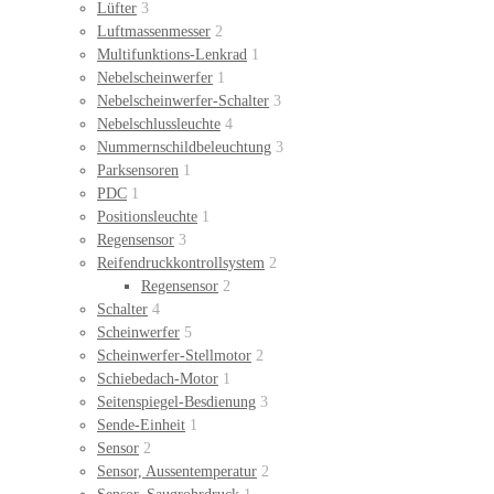
Lüfter
3
Luftmassenmesser
2
Multifunktions-Lenkrad
1
Nebelscheinwerfer
1
Nebelscheinwerfer-Schalter
3
Nebelschlussleuchte
4
Nummernschildbeleuchtung
3
Parksensoren
1
PDC
1
Positionsleuchte
1
Regensensor
3
Reifendruckkontrollsystem
2
Regensensor
2
Schalter
4
Scheinwerfer
5
Scheinwerfer-Stellmotor
2
Schiebedach-Motor
1
Seitenspiegel-Besdienung
3
Sende-Einheit
1
Sensor
2
Sensor, Aussentemperatur
2