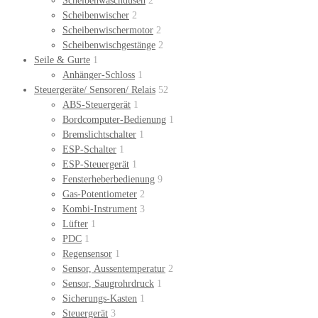
Scheibenwaschdüsen
2
Scheibenwischer
2
Scheibenwischermotor
2
Scheibenwischgestänge
2
Seile & Gurte
1
Anhänger-Schloss
1
Steuergeräte/ Sensoren/ Relais
52
ABS-Steuergerät
1
Bordcomputer-Bedienung
1
Bremslichtschalter
1
ESP-Schalter
1
ESP-Steuergerät
1
Fensterheberbedienung
9
Gas-Potentiometer
2
Kombi-Instrument
3
Lüfter
1
PDC
1
Regensensor
1
Sensor, Aussentemperatur
2
Sensor, Saugrohrdruck
1
Sicherungs-Kasten
1
Steuergerät
3