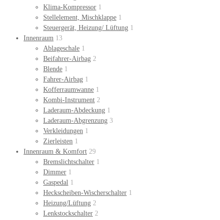
Klima-Kompressor
1
Stellelement, Mischklappe
1
Steuergerät, Heizung/ Lüftung
1
Innenraum
13
Ablageschale
1
Beifahrer-Airbag
2
Blende
1
Fahrer-Airbag
1
Kofferraumwanne
1
Kombi-Instrument
2
Laderaum-Abdeckung
1
Laderaum-Abgrenzung
3
Verkleidungen
1
Zierleisten
1
Innenraum & Komfort
29
Bremslichtschalter
1
Dimmer
1
Gaspedal
1
Heckscheiben-Wischerschalter
1
Heizung/Lüftung
2
Lenkstockschalter
2