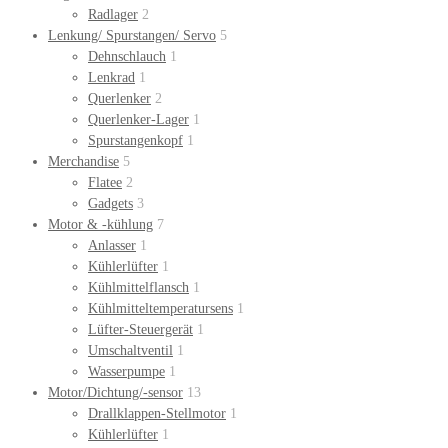
Radlager
2
Lenkung/ Spurstangen/ Servo
5
Dehnschlauch
1
Lenkrad
1
Querlenker
2
Querlenker-Lager
1
Spurstangenkopf
1
Merchandise
5
Flatee
2
Gadgets
3
Motor & -kühlung
7
Anlasser
1
Kühlerlüfter
1
Kühlmittelflansch
1
Kühlmitteltemperatursens
1
Lüfter-Steuergerät
1
Umschaltventil
1
Wasserpumpe
1
Motor/Dichtung/-sensor
13
Drallklappen-Stellmotor
1
Kühlerlüfter
1