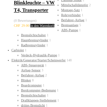
Lambda-Sonde
2
Blinkleuchte – VW
Mittelschalldämpfer
2
T4, Transporter
Montage-Satz
1
Rohrverbinder
1
Beifahrer-Airbag
1
(0 Bewertungen)
Bremsanlage
5
CHF
29.00
In den Warenkorb
ABS-Pumpe
1
Bremslichtschalter
1
Hauptbremszylinder
1
Radbremszylinder
1
Carbiolet
1
Verdeck-Hydraulik-Pumpe
1
Elektrik/Generator/Starter/Scheinwerfer
148
ABS-Steuergerät
1
Airbag-Sensor
3
Beifahrer-Airbag
2
Blinker
8
Boardcomputer
1
Bordcomputer-Bedienung
1
Bremslichtschalter
1
Drallklappen-Stellelement
1
drittes Bremslicht
1