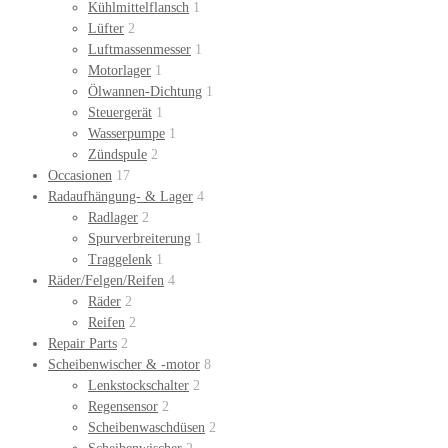
Kühlmittelflansch
1
Lüfter
2
Luftmassenmesser
1
Motorlager
1
Ölwannen-Dichtung
1
Steuergerät
1
Wasserpumpe
1
Zündspule
2
Occasionen
17
Radaufhängung- & Lager
4
Radlager
2
Spurverbreiterung
1
Traggelenk
1
Räder/Felgen/Reifen
4
Räder
2
Reifen
2
Repair Parts
2
Scheibenwischer & -motor
8
Lenkstockschalter
2
Regensensor
2
Scheibenwaschdüsen
2