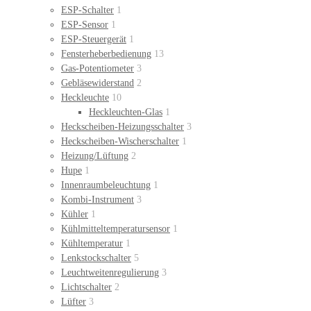
ESP-Schalter
1
ESP-Sensor
1
ESP-Steuergerät
1
Fensterheberbedienung
13
Gas-Potentiometer
3
Gebläsewiderstand
2
Heckleuchte
10
Heckleuchten-Glas
1
Heckscheiben-Heizungsschalter
3
Heckscheiben-Wischerschalter
1
Heizung/Lüftung
2
Hupe
1
Innenraumbeleuchtung
1
Kombi-Instrument
3
Kühler
1
Kühlmitteltemperatursensor
1
Kühltemperatur
1
Lenkstockschalter
5
Leuchtweitenregulierung
3
Lichtschalter
2
Lüfter
3