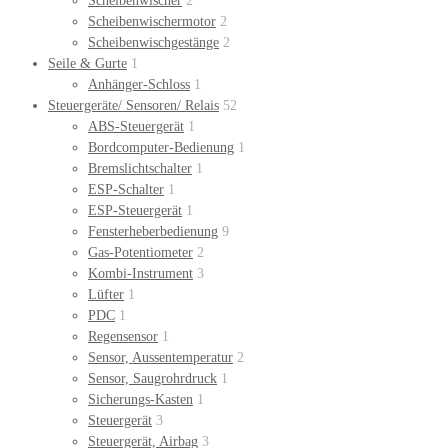
Scheibenwischer
2
Scheibenwischermotor
2
Scheibenwischgestänge
2
Seile & Gurte
1
Anhänger-Schloss
1
Steuergeräte/ Sensoren/ Relais
52
ABS-Steuergerät
1
Bordcomputer-Bedienung
1
Bremslichtschalter
1
ESP-Schalter
1
ESP-Steuergerät
1
Fensterheberbedienung
9
Gas-Potentiometer
2
Kombi-Instrument
3
Lüfter
1
PDC
1
Regensensor
1
Sensor, Aussentemperatur
2
Sensor, Saugrohrdruck
1
Sicherungs-Kasten
1
Steuergerät
3
Steuergerät, Airbag
3