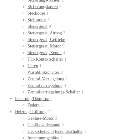
Sicherungs-Kasten
1
Sicherungskasten
1
Steckdose
1
Stellmotor
5
Steuergerät
9
Steuergerät, Airbag
2
Steuergerät, Getriebe
3
Steuergerät, Motor
9
Steuergerät, Xenon
4
Tür-Kontaktschalter
1
Türen
1
Warnblinkschalter
2
Zentral-Verriegelung
1
Zentralverriegelung
3
Zentralverriegelungs-Schalter
1
Federung/Dämpfung
1
Federn
1
Heizung/ Lüftung
11
Gebläse-Motor
3
Gebläsewiderstand
3
Heckscheiben-Heizungsschalter
1
Innenraumgebläse
1