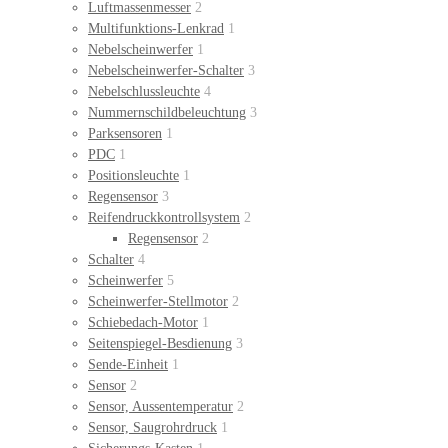
Luftmassenmesser
2
Multifunktions-Lenkrad
1
Nebelscheinwerfer
1
Nebelscheinwerfer-Schalter
3
Nebelschlussleuchte
4
Nummernschildbeleuchtung
3
Parksensoren
1
PDC
1
Positionsleuchte
1
Regensensor
3
Reifendruckkontrollsystem
2
Regensensor
2
Schalter
4
Scheinwerfer
5
Scheinwerfer-Stellmotor
2
Schiebedach-Motor
1
Seitenspiegel-Besdienung
3
Sende-Einheit
1
Sensor
2
Sensor, Aussentemperatur
2
Sensor, Saugrohrdruck
1