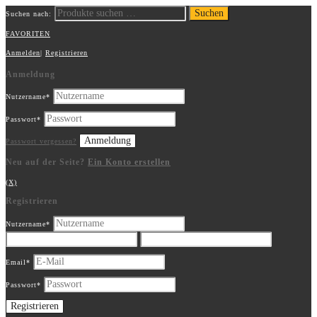
Suchen
Suchen nach:
FAVORITEN
Anmelden
|
Registrieren
Anmeldung
Nutzername
*
Passwort
*
Passwort vergessen?
Neu auf der Seite?
Ein Konto erstellen
(X)
Registrieren
Nutzername
*
Email
*
Passwort
*