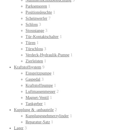
Nummernschildbeleuchtung
3
Parksensoren
1
Positionsleuchte
1
Scheinwerfer
7
Schloss
3
Stossstange
3
Tür-Kontaktschalter
1
Türen
1
Türschloss
3
Verdeck-Hydraulik-Pumpe
1
Zierleisten
1
Kraftstoffsystem
9
Einspritzpumpe
1
Gaspedal
3
Kraftstoffpumpe
1
Luftmassenmesser
2
Magnet-Ventil
1
Tankgeber
1
Kupplung & -anbauteile
2
Kupplungsnehmerzylinder
1
Reparatur-Satz
1
Lager
3