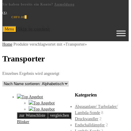
Sie haben bereits ein Konto?
Anmeldung
(X)
0
CHF
0.00
Skip to content
Menu
Home
Produkte verschlagwortet mit «Transporter»
Transporter
Einzelnes Ergebnis wird angezeigt
Kategorien
Abgasanlage/ Turbolader/
Lambda-Sonde
8
zur Wunschliste
vergleichen
Druckwandler
2
Blinker
Endschalldämpfer
2