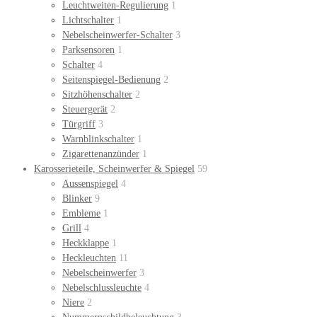
Leuchtweiten-Regulierung
1
Lichtschalter
1
Nebelscheinwerfer-Schalter
3
Parksensoren
1
Schalter
4
Seitenspiegel-Bedienung
2
Sitzhöhenschalter
2
Steuergerät
2
Türgriff
3
Warnblinkschalter
1
Zigarettenanzünder
1
Karosserieteile, Scheinwerfer & Spiegel
59
Aussenspiegel
4
Blinker
9
Embleme
1
Grill
4
Heckklappe
1
Heckleuchten
11
Nebelscheinwerfer
3
Nebelschlussleuchte
4
Niere
2