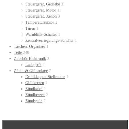
Steuergerät, Getriebe
3
Steuergerät, Motor
11
Steuergerät, Xenon
3
Temperatursensor
2
Türen
1
Warnblink-Schalter
1
Zentralverriegelungs-Schalter
1
Taschen, Organizer
1
Teile
240
Zubehör Elektronik
2
Ladegerät
2
Zünd- & Glühanlage
7
Drallklappen-Stellmotor
1
Glühkerzen
1
Zündkabel
1
Zündkerzen
2
Zündspule
2