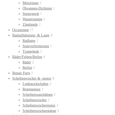
Motorlager
1
Ölwannen-Dichtung
1
Steuergerät
1
Wasserpumpe
1
Zündspule
2
Occasionen
17
Radaufhängung- & Lager
4
Radlager
2
Spurverbreiterung
1
Traggelenk
1
Räder/Felgen/Reifen
4
Räder
2
Reifen
2
Repair Parts
2
Scheibenwischer & -motor
8
Lenkstockschalter
2
Regensensor
2
Scheibenwaschdüsen
2
Scheibenwischer
2
Scheibenwischermotor
2
Scheibenwischgestänge
2