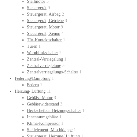
Stellmotor
5
Steuergerät
9
Steuergerät, Airbag
2
Steuergerät, Getriebe
3
Steuergerät, Motor
9
Steuergerät, Xenon
4
Tür-Kontaktschalter
1
Türen
1
Warnblinkschalter
2
Zentral-Verriegelung
1
Zentralverriegelung
3
Zentralverriegelungs-Schalter
1
Federung/Dämpfung
1
Federn
1
Heizung/ Lüftung
11
Gebläse-Motor
3
Gebläsewiderstand
3
Heckscheiben-Heizungsschalter
1
Innenraumgebläse
1
Klima-Kompressor
1
Stellelement, Mischklappe
1
Steuergerät, Heizung/ Lüftung
1