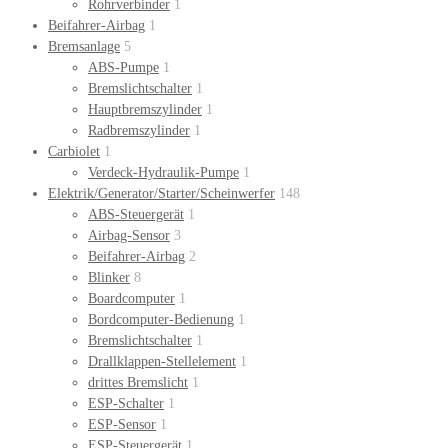
Rohrverbinder
1
Beifahrer-Airbag
1
Bremsanlage
5
ABS-Pumpe
1
Bremslichtschalter
1
Hauptbremszylinder
1
Radbremszylinder
1
Carbiolet
1
Verdeck-Hydraulik-Pumpe
1
Elektrik/Generator/Starter/Scheinwerfer
148
ABS-Steuergerät
1
Airbag-Sensor
3
Beifahrer-Airbag
2
Blinker
8
Boardcomputer
1
Bordcomputer-Bedienung
1
Bremslichtschalter
1
Drallklappen-Stellelement
1
drittes Bremslicht
1
ESP-Schalter
1
ESP-Sensor
1
ESP-Steuergerät
1