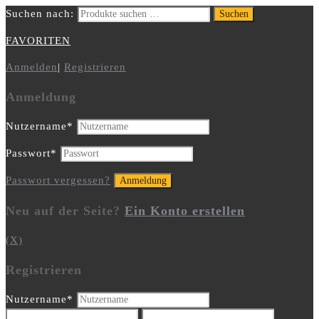
Suchen nach:
Suchen
FAVORITEN
Anmelden
|
Registrieren
Anmeldung
Nutzername
*
Passwort
*
Passwort vergessen?
Neu auf der Seite?
Ein Konto erstellen
(X)
Registrieren
Nutzername
*