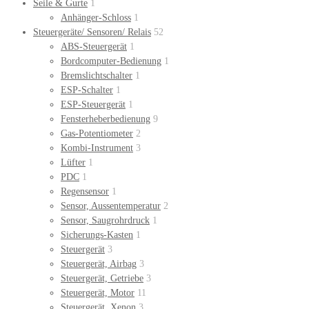
Seile & Gurte
1
Anhänger-Schloss
1
Steuergeräte/ Sensoren/ Relais
52
ABS-Steuergerät
1
Bordcomputer-Bedienung
1
Bremslichtschalter
1
ESP-Schalter
1
ESP-Steuergerät
1
Fensterheberbedienung
9
Gas-Potentiometer
2
Kombi-Instrument
3
Lüfter
1
PDC
1
Regensensor
1
Sensor, Aussentemperatur
2
Sensor, Saugrohrdruck
1
Sicherungs-Kasten
1
Steuergerät
3
Steuergerät, Airbag
3
Steuergerät, Getriebe
3
Steuergerät, Motor
11
Steuergerät, Xenon
3