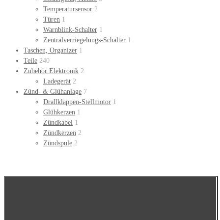
Temperatursensor
2
Türen
1
Warnblink-Schalter
1
Zentralverriegelungs-Schalter
1
Taschen, Organizer
1
Teile
240
Zubehör Elektronik
2
Ladegerät
2
Zünd- & Glühanlage
7
Drallklappen-Stellmotor
1
Glühkerzen
1
Zündkabel
1
Zündkerzen
2
Zündspule
2