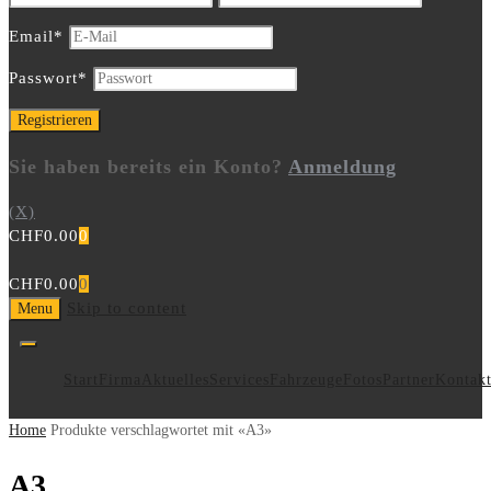
Email
*
Passwort
*
Sie haben bereits ein Konto?
Anmeldung
(X)
CHF
0.00
0
CHF
0.00
0
Skip to content
Menu
Start
Firma
Aktuelles
Services
Fahrzeuge
Fotos
Partner
Kontak
Home
Produkte verschlagwortet mit «A3»
A3