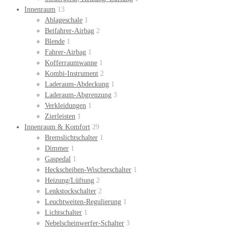
Innenraum
13
Ablageschale
1
Beifahrer-Airbag
2
Blende
1
Fahrer-Airbag
1
Kofferraumwanne
1
Kombi-Instrument
2
Laderaum-Abdeckung
1
Laderaum-Abgrenzung
3
Verkleidungen
1
Zierleisten
1
Innenraum & Komfort
29
Bremslichtschalter
1
Dimmer
1
Gaspedal
1
Heckscheiben-Wischerschalter
1
Heizung/Lüftung
2
Lenkstockschalter
2
Leuchtweiten-Regulierung
1
Lichtschalter
1
Nebelscheinwerfer-Schalter
3