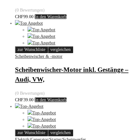
(0 Bewertungen)
CHF
99.00
In den Warenkorb
zur Wunschliste
vergleichen
Scheibenwischer & -motor
Scheibenwischer-Motor inkl. Gestänge –
Audi, VW,
(0 Bewertungen)
CHF
39.00
In den Warenkorb
zur Wunschliste
vergleichen
Elektrik/Generator/Starter/Scheinwerfer