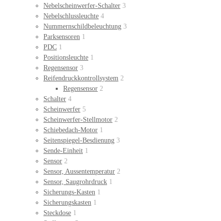
Nebelscheinwerfer-Schalter
3
Nebelschlussleuchte
4
Nummernschildbeleuchtung
3
Parksensoren
1
PDC
1
Positionsleuchte
1
Regensensor
3
Reifendruckkontrollsystem
2
Regensensor
2
Schalter
4
Scheinwerfer
5
Scheinwerfer-Stellmotor
2
Schiebedach-Motor
1
Seitenspiegel-Besdienung
3
Sende-Einheit
1
Sensor
2
Sensor, Aussentemperatur
2
Sensor, Saugrohrdruck
1
Sicherungs-Kasten
1
Sicherungskasten
1
Steckdose
1