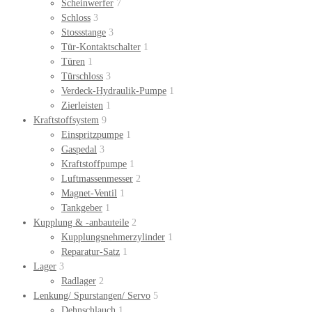
Scheinwerfer
7
Schloss
3
Stossstange
3
Tür-Kontaktschalter
1
Türen
1
Türschloss
3
Verdeck-Hydraulik-Pumpe
1
Zierleisten
1
Kraftstoffsystem
9
Einspritzpumpe
1
Gaspedal
3
Kraftstoffpumpe
1
Luftmassenmesser
2
Magnet-Ventil
1
Tankgeber
1
Kupplung & -anbauteile
2
Kupplungsnehmerzylinder
1
Reparatur-Satz
1
Lager
3
Radlager
2
Lenkung/ Spurstangen/ Servo
5
Dehnschlauch
1