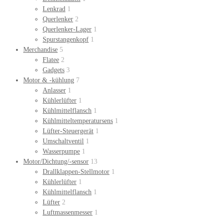
Lenkrad
1
Querlenker
2
Querlenker-Lager
1
Spurstangenkopf
1
Merchandise
5
Flatee
2
Gadgets
3
Motor & -kühlung
7
Anlasser
1
Kühlerlüfter
1
Kühlmittelflansch
1
Kühlmitteltemperatursens
1
Lüfter-Steuergerät
1
Umschaltventil
1
Wasserpumpe
1
Motor/Dichtung/-sensor
13
Drallklappen-Stellmotor
1
Kühlerlüfter
1
Kühlmittelflansch
1
Lüfter
2
Luftmassenmesser
1