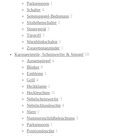
Parksensoren
1
Schalter
4
Seitenspiegel-Bedienung
2
Sitzhöhenschalter
2
Steuergerät
2
Türgriff
3
Warnblinkschalter
1
Zigarettenanzünder
1
Karosserieteile, Scheinwerfer & Spiegel
59
Aussenspiegel
4
Blinker
9
Embleme
1
Grill
4
Heckklappe
1
Heckleuchten
11
Nebelscheinwerfer
3
Nebelschlussleuchte
4
Niere
2
Nummernschildbeleuchtung
3
Parksensoren
1
Positionsleuchte
1