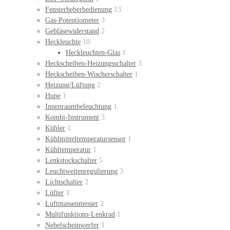
Fensterheberbedienung
13
Gas-Potentiometer
3
Gebläsewiderstand
2
Heckleuchte
10
Heckleuchten-Glas
1
Heckscheiben-Heizungsschalter
3
Heckscheiben-Wischerschalter
1
Heizung/Lüftung
2
Hupe
1
Innenraumbeleuchtung
1
Kombi-Instrument
3
Kühler
1
Kühlmitteltemperatursensor
1
Kühltemperatur
1
Lenkstockschalter
5
Leuchtweitenregulierung
3
Lichtschalter
2
Lüfter
3
Luftmassenmesser
2
Multifunktions-Lenkrad
1
Nebelscheinwerfer
1