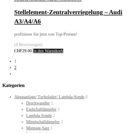
Stellelement-Zentralverriegelung – Audi
A3/A4/A6
profitieren Sie jetzt von Top-Preisen!
(0 Bewertungen)
CHF
29.00
In den Warenkorb
1
2
Kategorien
Abgasanlage/ Turbolader/ Lambda-Sonde
8
Druckwandler
2
Endschalldämpfer
2
Lambda-Sonde
2
Mittelschalldämpfer
2
Montage-Satz
1