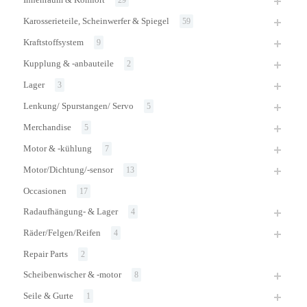
Karosserieteile, Scheinwerfer & Spiegel
59
Kraftstoffsystem
9
Kupplung & -anbauteile
2
Lager
3
Lenkung/ Spurstangen/ Servo
5
Merchandise
5
Motor & -kühlung
7
Motor/Dichtung/-sensor
13
Occasionen
17
Radaufhängung- & Lager
4
Räder/Felgen/Reifen
4
Repair Parts
2
Scheibenwischer & -motor
8
Seile & Gurte
1