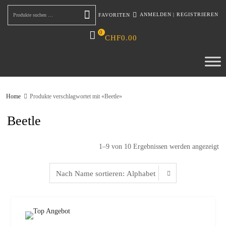
ANMELDEN
|
REGISTRIEREN
FAVORITEN
Suchen
0
CHF
0.00
Home
Produkte verschlagwortet mit «Beetle»
Beetle
1–9 von 10 Ergebnissen werden angezeigt
zur W