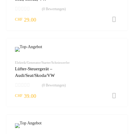
(0 Bewertungen)
29.00
I
CHF
zur W
vergleic
Elektrik/Generator/Starter/Scheinwerfer
Lüfter-Steuergerät –
Audi/Seat/Skoda/VW
(0 Bewertungen)
39.00
I
CHF
zur W