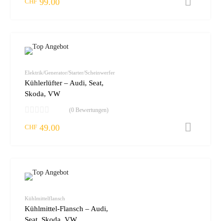
99.00
I
CHF
zur W
vergleic
Elektrik/Generator/Starter/Scheinwerfer
Kühlerlüfter – Audi, Seat,
Skoda, VW
(0 Bewertungen)
49.00
I
CHF
zur W
vergleic
Kühlmittelflansch
Kühlmittel-Flansch – Audi,
Seat, Skoda, VW