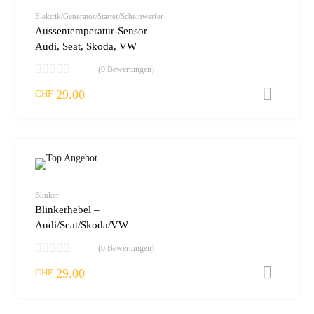
vergleic
Elektrik/Generator/Starter/Scheinwerfer
Aussentemperatur-Sensor –
Audi, Seat, Skoda, VW
(0 Bewertungen)
29.00
I
CHF
zur W
vergleic
Blinker
Blinkerhebel –
Audi/Seat/Skoda/VW
(0 Bewertungen)
29.00
I
CHF