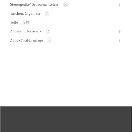
Steuergeräte/ Sensoren/ Relais
52
Taschen, Organizer
1
Teile
240
Zubehör Elektronik
2
Zünd- & Glühanlage
7