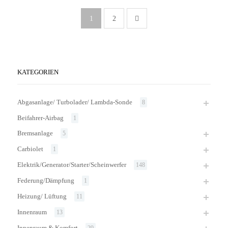
1
2
KATEGORIEN
Abgasanlage/ Turbolader/ Lambda-Sonde
8
Beifahrer-Airbag
1
Bremsanlage
5
Carbiolet
1
Elektrik/Generator/Starter/Scheinwerfer
148
Federung/Dämpfung
1
Heizung/ Lüftung
11
Innenraum
13
Innenraum & Komfort
29