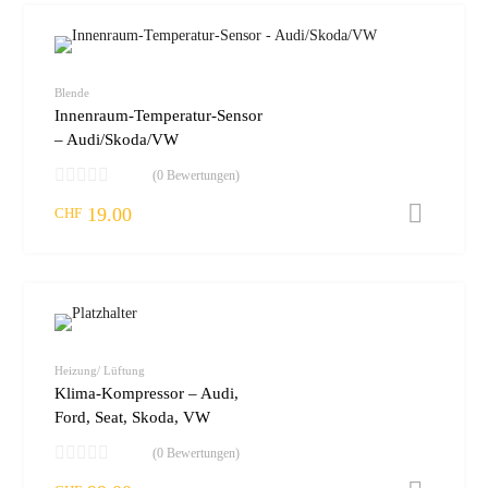
zur W
vergleic
Blende
Innenraum-Temperatur-Sensor
– Audi/Skoda/VW
(0 Bewertungen)
19.00
I
CHF
zur W
vergleic
Heizung/ Lüftung
Klima-Kompressor – Audi,
Ford, Seat, Skoda, VW
(0 Bewertungen)