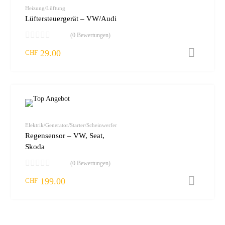
vergleic
Heizung/Lüftung
Lüftersteuergerät – VW/Audi
(0 Bewertungen)
29.00
I
CHF
zur W
vergleic
Elektrik/Generator/Starter/Scheinwerfer
Regensensor – VW, Seat,
Skoda
(0 Bewertungen)
199.00
I
CHF