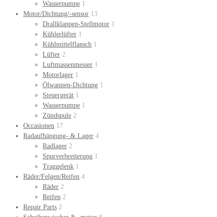
Wasserpumpe
1
Motor/Dichtung/-sensor
13
Drallklappen-Stellmotor
1
Kühlerlüfter
1
Kühlmittelflansch
1
Lüfter
2
Luftmassenmesser
1
Motorlager
1
Ölwannen-Dichtung
1
Steuergerät
1
Wasserpumpe
1
Zündspule
2
Occasionen
17
Radaufhängung- & Lager
4
Radlager
2
Spurverbreiterung
1
Traggelenk
1
Räder/Felgen/Reifen
4
Räder
2
Reifen
2
Repair Parts
2