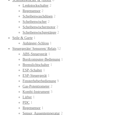
Scheibenwischer & -motor
8
Lenkstockschalter
2
Regensensor
2
Scheibenwaschdüsen
2
Scheibenwischer
2
Scheibenwischermotor
2
Scheibenwischgestänge
2
Seile & Gurte
1
Anhänger-Schloss
1
Steuergeräte/ Sensoren/ Relais
52
ABS-Steuergerät
1
Bordcomputer-Bedienung
1
Bremslichtschalter
1
ESP-Schalter
1
ESP-Steuergerät
1
Fensterheberbedienung
9
Gas-Potentiometer
2
Kombi-Instrument
3
Lüfter
1
PDC
1
Regensensor
1
Sensor, Aussentemperatur
2