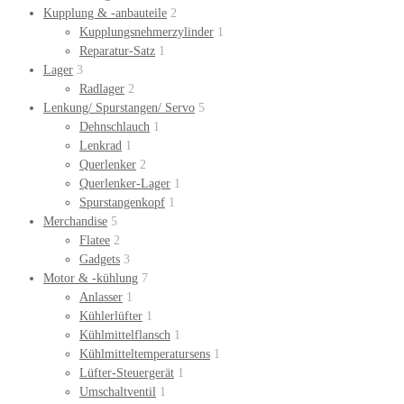
Kupplung & -anbauteile
2
Kupplungsnehmerzylinder
1
Reparatur-Satz
1
Lager
3
Radlager
2
Lenkung/ Spurstangen/ Servo
5
Dehnschlauch
1
Lenkrad
1
Querlenker
2
Querlenker-Lager
1
Spurstangenkopf
1
Merchandise
5
Flatee
2
Gadgets
3
Motor & -kühlung
7
Anlasser
1
Kühlerlüfter
1
Kühlmittelflansch
1
Kühlmitteltemperatursens
1
Lüfter-Steuergerät
1
Umschaltventil
1