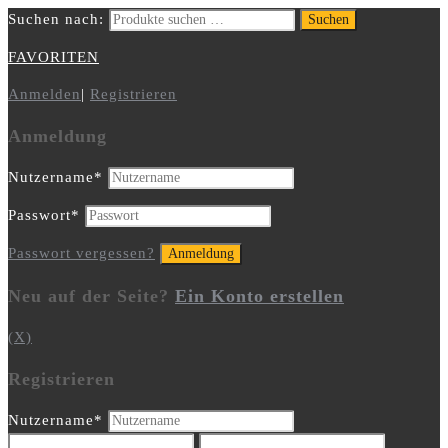
Suchen nach:
Suchen
FAVORITEN
Anmelden
|
Registrieren
Anmeldung
Nutzername
*
Passwort
*
Passwort vergessen?
Neu auf der Seite?
Ein Konto erstellen
(X)
Registrieren
Nutzername
*