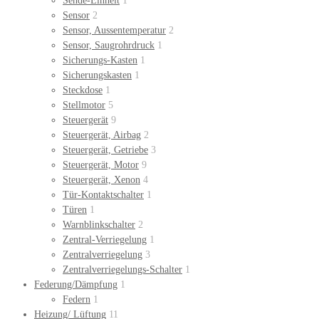
Sende-Einheit
1
Sensor
2
Sensor, Aussentemperatur
2
Sensor, Saugrohrdruck
1
Sicherungs-Kasten
1
Sicherungskasten
1
Steckdose
1
Stellmotor
5
Steuergerät
9
Steuergerät, Airbag
2
Steuergerät, Getriebe
3
Steuergerät, Motor
9
Steuergerät, Xenon
4
Tür-Kontaktschalter
1
Türen
1
Warnblinkschalter
2
Zentral-Verriegelung
1
Zentralverriegelung
3
Zentralverriegelungs-Schalter
1
Federung/Dämpfung
1
Federn
1
Heizung/ Lüftung
11