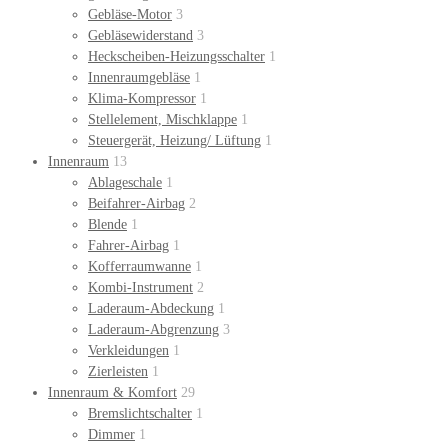
Gebläse-Motor
3
Gebläsewiderstand
3
Heckscheiben-Heizungsschalter
1
Innenraumgebläse
1
Klima-Kompressor
1
Stellelement, Mischklappe
1
Steuergerät, Heizung/ Lüftung
1
Innenraum
13
Ablageschale
1
Beifahrer-Airbag
2
Blende
1
Fahrer-Airbag
1
Kofferraumwanne
1
Kombi-Instrument
2
Laderaum-Abdeckung
1
Laderaum-Abgrenzung
3
Verkleidungen
1
Zierleisten
1
Innenraum & Komfort
29
Bremslichtschalter
1
Dimmer
1