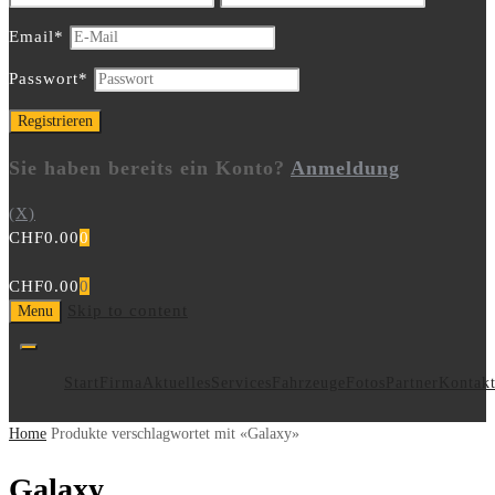
Email
*
Passwort
*
Sie haben bereits ein Konto?
Anmeldung
(X)
CHF
0.00
0
CHF
0.00
0
Skip to content
Menu
Start
Firma
Aktuelles
Services
Fahrzeuge
Fotos
Partner
Kontak
Home
Produkte verschlagwortet mit «Galaxy»
Galaxy