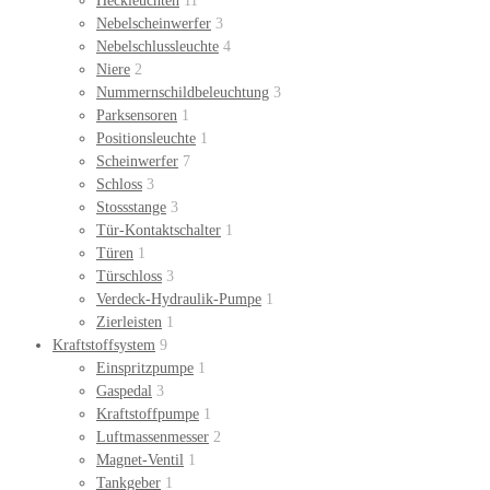
Heckleuchten
11
Nebelscheinwerfer
3
Nebelschlussleuchte
4
Niere
2
Nummernschildbeleuchtung
3
Parksensoren
1
Positionsleuchte
1
Scheinwerfer
7
Schloss
3
Stossstange
3
Tür-Kontaktschalter
1
Türen
1
Türschloss
3
Verdeck-Hydraulik-Pumpe
1
Zierleisten
1
Kraftstoffsystem
9
Einspritzpumpe
1
Gaspedal
3
Kraftstoffpumpe
1
Luftmassenmesser
2
Magnet-Ventil
1
Tankgeber
1