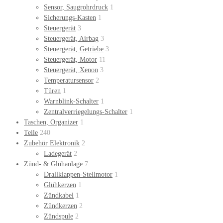
Sensor, Saugrohrdruck
1
Sicherungs-Kasten
1
Steuergerät
3
Steuergerät, Airbag
3
Steuergerät, Getriebe
3
Steuergerät, Motor
11
Steuergerät, Xenon
3
Temperatursensor
2
Türen
1
Warnblink-Schalter
1
Zentralverriegelungs-Schalter
1
Taschen, Organizer
1
Teile
240
Zubehör Elektronik
2
Ladegerät
2
Zünd- & Glühanlage
7
Drallklappen-Stellmotor
1
Glühkerzen
1
Zündkabel
1
Zündkerzen
2
Zündspule
2