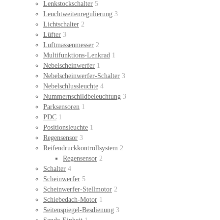
Lenkstockschalter
5
Leuchtweitenregulierung
3
Lichtschalter
2
Lüfter
3
Luftmassenmesser
2
Multifunktions-Lenkrad
1
Nebelscheinwerfer
1
Nebelscheinwerfer-Schalter
3
Nebelschlussleuchte
4
Nummernschildbeleuchtung
3
Parksensoren
1
PDC
1
Positionsleuchte
1
Regensensor
3
Reifendruckkontrollsystem
2
Regensensor
2
Schalter
4
Scheinwerfer
5
Scheinwerfer-Stellmotor
2
Schiebedach-Motor
1
Seitenspiegel-Besdienung
3