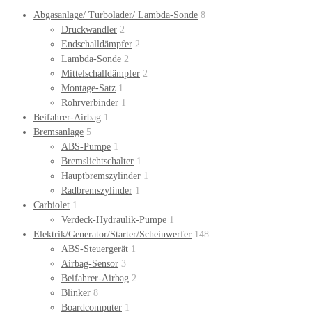
Abgasanlage/ Turbolader/ Lambda-Sonde
8
Druckwandler
2
Endschalldämpfer
2
Lambda-Sonde
2
Mittelschalldämpfer
2
Montage-Satz
1
Rohrverbinder
1
Beifahrer-Airbag
1
Bremsanlage
5
ABS-Pumpe
1
Bremslichtschalter
1
Hauptbremszylinder
1
Radbremszylinder
1
Carbiolet
1
Verdeck-Hydraulik-Pumpe
1
Elektrik/Generator/Starter/Scheinwerfer
148
ABS-Steuergerät
1
Airbag-Sensor
3
Beifahrer-Airbag
2
Blinker
8
Boardcomputer
1