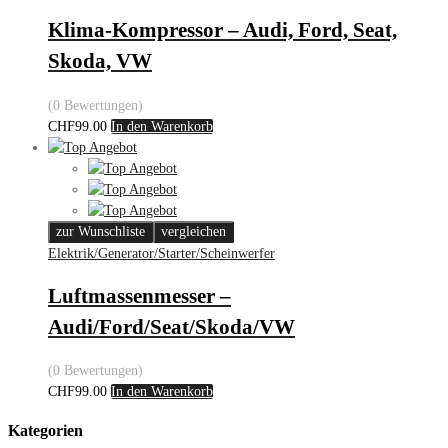
Klima-Kompressor – Audi, Ford, Seat,
Skoda, VW
(0 Bewertungen)
CHF
99.00
In den Warenkorb
zur Wunschliste
vergleichen
Elektrik/Generator/Starter/Scheinwerfer
Luftmassenmesser –
Audi/Ford/Seat/Skoda/VW
(0 Bewertungen)
CHF
99.00
In den Warenkorb
Kategorien