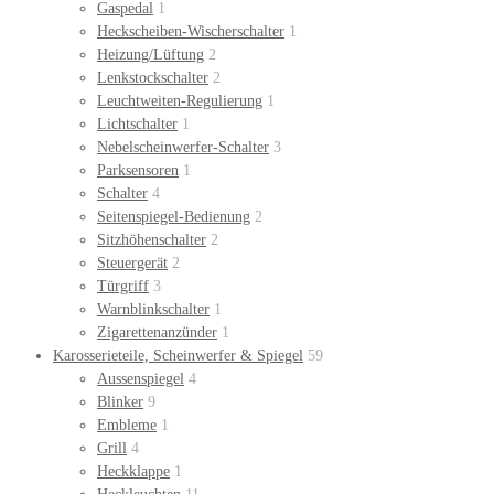
Gaspedal
1
Heckscheiben-Wischerschalter
1
Heizung/Lüftung
2
Lenkstockschalter
2
Leuchtweiten-Regulierung
1
Lichtschalter
1
Nebelscheinwerfer-Schalter
3
Parksensoren
1
Schalter
4
Seitenspiegel-Bedienung
2
Sitzhöhenschalter
2
Steuergerät
2
Türgriff
3
Warnblinkschalter
1
Zigarettenanzünder
1
Karosserieteile, Scheinwerfer & Spiegel
59
Aussenspiegel
4
Blinker
9
Embleme
1
Grill
4
Heckklappe
1