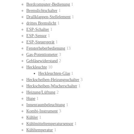
Bordcomputer-Bedienung
1
Bremslichtschalter
1
Drallklappen-Stellelement
1
drittes Bremslicht
1
ESP-Schalter
1
ESP-Sensor
1
ESP-Steuergerät
1
Fensterheberbedienung
13
Gas-Potentiometer
3
Gebläsewiderstand
2
Heckleuchte
10
Heckleuchten-Glas
1
Heckscheiben-Heizungsschalter
3
Heckscheiben-Wischerschalter
1
Heizung/Lüftung
2
Hupe
1
Innenraumbeleuchtung
1
Kombi-Instrument
3
Kühler
1
Kühlmitteltemperatursensor
1
Kühltemperatur
1