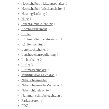
Heckscheiben-Heizungsschalter
3
Heckscheiben-Wischerschalter
1
Heizung/Lüftung
2
Hupe
1
Innenraumbeleuchtung
1
Kombi-Instrument
3
Kühler
1
Kühlmitteltemperatursensor
1
Kühltemperatur
1
Lenkstockschalter
5
Leuchtweitenregulierung
3
Lichtschalter
2
Lüfter
3
Luftmassenmesser
2
Multifunktions-Lenkrad
1
Nebelscheinwerfer
1
Nebelscheinwerfer-Schalter
3
Nebelschlussleuchte
4
Nummernschildbeleuchtung
3
Parksensoren
1
PDC
1