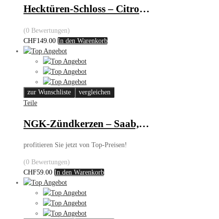
Hecktüren-Schloss – Citroën/Fiat/Peugeot
(0 Bewertungen)
CHF
149.00
In den Warenkorb
zur Wunschliste
vergleichen
Teile
NGK-Zündkerzen – Saab, Toyota, Lexus, Toyota, Acura, Peugeot, Sterling
profitieren Sie jetzt von Top-Preisen!
(0 Bewertungen)
CHF
59.00
In den Warenkorb