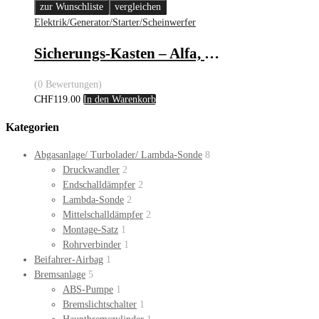
zur Wunschliste
vergleichen
Elektrik/Generator/Starter/Scheinwerfer
Sicherungs-Kasten – Alfa, Citroën, Fiat & Peugeot
(0 Bewertungen)
CHF
119.00
In den Warenkorb
Kategorien
Abgasanlage/ Turbolader/ Lambda-Sonde
8
Druckwandler
2
Endschalldämpfer
2
Lambda-Sonde
2
Mittelschalldämpfer
2
Montage-Satz
1
Rohrverbinder
1
Beifahrer-Airbag
1
Bremsanlage
5
ABS-Pumpe
1
Bremslichtschalter
1