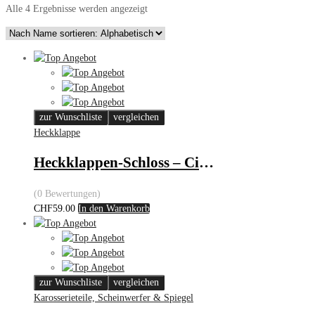
Alle 4 Ergebnisse werden angezeigt
zur Wunschliste
vergleichen
Heckklappe
Heckklappen-Schloss – Citroën/Peugeot
(0 Bewertungen)
CHF
59.00
In den Warenkorb
zur Wunschliste
vergleichen
Karosserieteile, Scheinwerfer & Spiegel