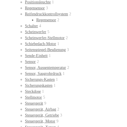
Positionsleuchte
1
Regensensor
3
Reifendruckkontrollsystem
2
Regensensor
2
Schalter
4
Scheinwerfer
5
Scheinwerfer-Stellmotor
2
Schiebedach-Motor
1
Seitenspiegel-Besdienung
3
Sende-Einheit
1
Sensor
2
Sensor, Aussentemperatur
2
Sensor, Saugrohrdruck
1
Sicherungs-Kasten
1
Sicherungskasten
1
Steckdose
1
Stellmotor
5
Steuergerät
9
Steuergerät, Airbag
2
Steuergerät, Getriebe
3
Steuergerät, Motor
9