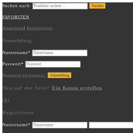
Suchen nach:
Suchen
FAVORITEN
Anmelden
|
Registrieren
Anmeldung
Nutzername
*
Passwort
*
Passwort vergessen?
Neu auf der Seite?
Ein Konto erstellen
(X)
Registrieren
Nutzername
*