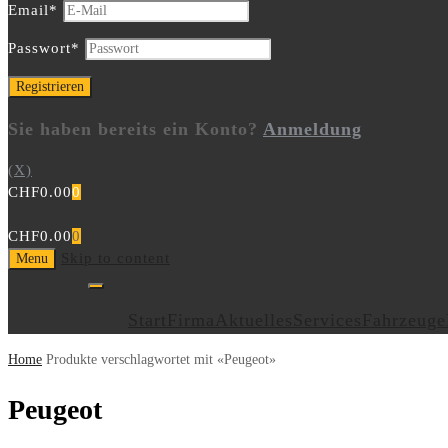
Email
*
Passwort
*
Sie haben bereits ein Konto?
Anmeldung
(X)
CHF
0.00
0
CHF
0.00
0
Skip to content
Menu
Start
Firma
Aktuelles
Services
Fahrzeuge
Home
Produkte verschlagwortet mit «Peugeot»
Peugeot