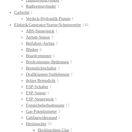
Hauptbremszylinder
1
Radbremszylinder
1
Carbiolet
1
Verdeck-Hydraulik-Pumpe
1
Elektrik/Generator/Starter/Scheinwerfer
148
ABS-Steuergerät
1
Airbag-Sensor
3
Beifahrer-Airbag
2
Blinker
8
Boardcomputer
1
Bordcomputer-Bedienung
1
Bremslichtschalter
1
Drallklappen-Stellelement
1
drittes Bremslicht
1
ESP-Schalter
1
ESP-Sensor
1
ESP-Steuergerät
1
Fensterheberbedienung
13
Gas-Potentiometer
3
Gebläsewiderstand
2
Heckleuchte
10
Heckleuchten-Glas
1